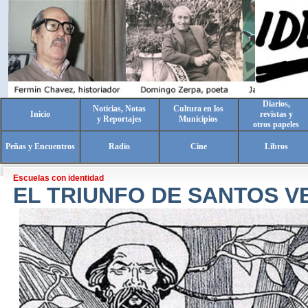
Diarios,
Noticias, Notas
Cultura en los
Inicio
revistas y
y Reportajes
Municipios
otros papeles
Peñas y Encuentros
Radio
Cine
Libros
Escuelas con identidad
EL TRIUNFO DE SANTOS V