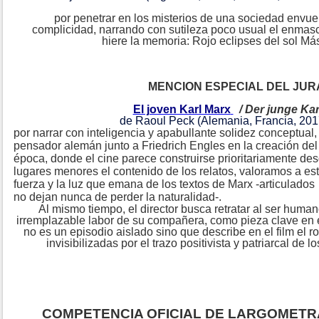
por penetrar en los misterios de una sociedad envuel
complicidad, narrando con sutileza poco usual el enmas
hiere la memoria: Rojo eclipses del sol Má
MENCION ESPECIAL DEL JU
El joven Karl Marx
/ Der junge Ka
de Raoul Peck (Alemania, Francia, 2017
por narrar con inteligencia y apabullante solidez conceptual
pensador alemán junto a Friedrich Engles en la creación de
época, donde el cine parece construirse prioritariamente de
lugares menores el contenido de los relatos, valoramos a est
fuerza y la luz que emana de los textos de Marx -articulados
no dejan nunca de perder la naturalidad-.
Al mismo tiempo, el director busca retratar al ser humano
irremplazable labor de su compañera, como pieza clave en e
no es un episodio aislado sino que describe en el film el ro
invisibilizadas por el trazo positivista y patriarcal de l
COMPETENCIA OFICIAL DE LARGOMETR