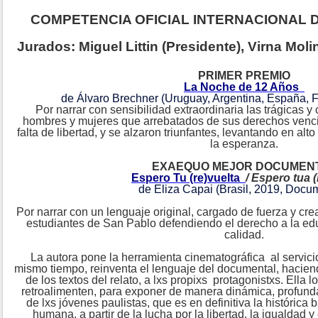
COMPETENCIA OFICIAL INTERNACIONAL
Jurados: Miguel Littin (Presidente), Virna Mo
PRIMER PREMIO
La Noche de 12 Años
de Álvaro Brechner (Uruguay, Argentina, España, F
Por narrar con sensibilidad extraordinaria las trágicas 
hombres y mujeres que arrebatados de sus derechos venciero
falta de libertad, y se alzaron triunfantes, levantando en a
la esperanza.
EXAEQUO MEJOR DOCUMEN
Espero Tu (re)vuelta
/ Espero tua (
de Eliza Capai (Brasil, 2019, Docu
Por narrar con un lenguaje original, cargado de fuerza y cre
estudiantes de San Pablo defendiendo el derecho a la edu
calidad.
La autora pone la herramienta cinematográfica al servicio 
mismo tiempo, reinventa el lenguaje del documental, haciend
de los textos del relato, a lxs propixs protagonistxs. Ella 
retroalimenten, para exponer de manera dinámica, profunda,
de lxs jóvenes paulistas, que es en definitiva la histórica 
humana, a partir de la lucha por la libertad, la igualdad y 