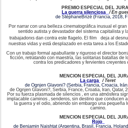
PREMIO ESPECIAL DEL JUR
La guerra silenciosa
/ En gue
de StéphaneBrizé (Francia, 2018, F
Por narrar con una belleza cinematográfica inusual el gran 
sentido autista y devastador del sistema capitalista y l
trabajadorxs dan contra este flagelo. El film
deja al desnu
nuestras vidas y está desplazado en esta tarea a los Estado
Con un trabajo formal apabullante y riguroso el director borr
ficción, retratando con maestría, las solitarias batallas de 
contra los predicadores y fervientes creyentes
MENCION ESPECIAL DEL JU
La carga
/ Teret
de Ognjen Glavoni? (Serbia, Francia, Croacia, Irán,
de Ognjen Glavoni?, Serbia, France, Croatia, Iran, Qatar, 
Por su fuerza plasmada de silencios , en una atmósfera sig
implacable caminos , senderos, sin destino que conducen a 
la guerra y el odio, abriendo sin embargo una pequeña lu
camino.
MENCION ESPECIAL DEL JU
Rojo
de Benjamin Naishtat (Argentina, Brasil, Francia, Holand