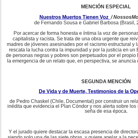
MENCIÓN ESPECIAL
Nuestros Muertos Tienen Voz
/ NossosM
de Fernando Sousa e Gabriel Barbosa (Brasil,
Por acercar de forma honesta e íntima la voz de persona
capitalista y racista. Se trata de una obra urgente que rei
madres de jóvenes asesinades por el racismo estructural y la
rescata la lucha contra la impunidad y por la justicia en un 
de personas negras y pobres son perpetuados por el propio 
la emergencia de un relato que, en perspectiva, se anuncia
SEGUNDA MENCIÓN
De Vida y de Muerte, Testimonios de la O
de Pedro Chaskel (Chile, Documental)
por construir un re
inédita que evidencia el Plan Cóndor y nos alerta sobre los
seña de esa época.
Y el jurado quiere destacar la escasa presencia de directo
siendo solo una de las siete obras, y quiere apelar a la nec