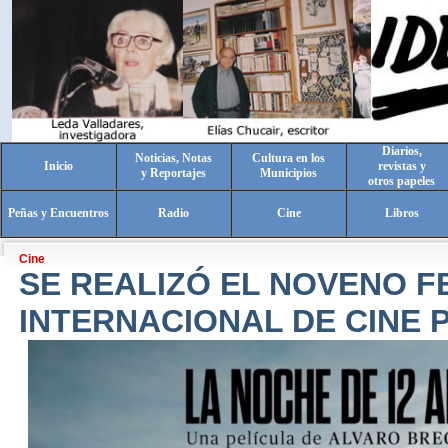
Diarios,
Noticias, Notas
Cultura en los
Inicio
revistas y
y Reportajes
Municipios
otros papeles
Peñas y Encuentros
Radio
Cine
Libros
Cine
SE REALIZÓ EL NOVENO F
INTERNACIONAL DE CINE 