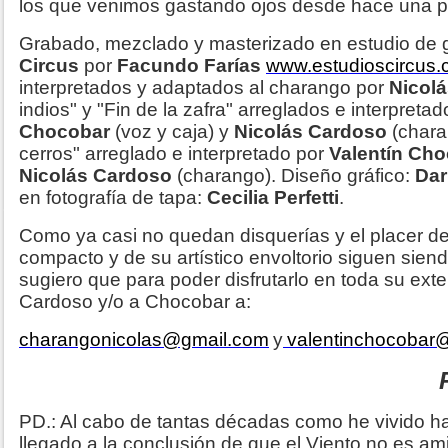
los que venimos gastando ojos desde hace una p
Grabado, mezclado y masterizado en estudio de
Circus
por
Facundo Farías
www.estudioscircus.
interpretados y adaptados al charango por
Nicol
indios" y "Fin de la zafra" arreglados e interpreta
Chocobar
(voz y caja) y
Nicolás Cardoso
(chara
cerros" arreglado e interpretado por
Valentín Ch
Nicolás Cardoso
(charango). Diseño gráfico:
Dar
en fotografía de tapa:
Cecilia Perfetti
.
Como ya casi no quedan disquerías y el placer de
compacto y de su artístico envoltorio siguen siend
sugiero que para poder disfrutarlo en toda su ext
Cardoso y/o a Chocobar a:
charangonicolas@gmail.com
y
valentinchocobar
PD.: Al cabo de tantas décadas como he vivido ha
llegado a la conclusión de que el Viento no es ami