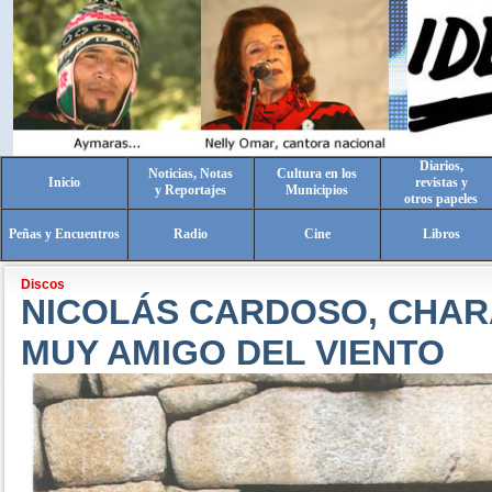
Diarios,
Noticias, Notas
Cultura en los
Inicio
revistas y
y Reportajes
Municipios
otros papeles
Peñas y Encuentros
Radio
Cine
Libros
Discos
NICOLÁS CARDOSO, CHA
MUY AMIGO DEL VIENTO