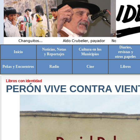
Diarios,
Noticias, Notas
Cultura en los
Inicio
revistas y
y Reportajes
Municipios
otros papeles
Peñas y Encuentros
Radio
Cine
Libros
Libros con identidad
PERÓN VIVE CONTRA VIEN