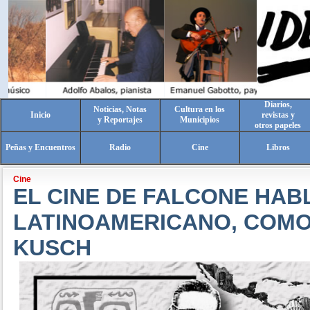
Diarios,
Noticias, Notas
Cultura en los
Inicio
revistas y
y Reportajes
Municipios
otros papeles
Peñas y Encuentros
Radio
Cine
Libros
Cine
EL CINE DE FALCONE HAB
LATINOAMERICANO, COM
KUSCH