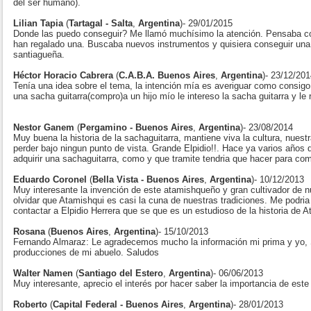
del ser humano).
Lilian Tapia
(
Tartagal - Salta
,
Argentina
)- 29/01/2015
Donde las puedo conseguir? Me llamó muchísimo la atención. Pensaba c
han regalado una. Buscaba nuevos instrumentos y quisiera conseguir una
santiagueña.
Héctor Horacio Cabrera
(
C.A.B.A. Buenos Aires
,
Argentina
)- 23/12/20
Tenía una idea sobre el tema, la intención mía es averiguar como consigo
una sacha guitarra(compro)a un hijo mío le intereso la sacha guitarra y le 
Nestor Ganem
(
Pergamino - Buenos Aires
,
Argentina
)- 23/08/2014
Muy buena la historia de la sachaguitarra, mantiene viva la cultura, nuest
perder bajo ningun punto de vista. Grande Elpidio!!. Hace ya varios años
adquirir una sachaguitarra, como y que tramite tendria que hacer para co
Eduardo Coronel
(
Bella Vista - Buenos Aires
,
Argentina
)- 10/12/2013
Muy interesante la invención de este atamishqueño y gran cultivador de 
olvidar que Atamishqui es casi la cuna de nuestras tradiciones. Me podri
contactar a Elpidio Herrera que se que es un estudioso de la historia de
Rosana
(
Buenos Aires
,
Argentina
)- 15/10/2013
Fernando Almaraz: Le agradecemos mucho la información mi prima y yo, S
producciones de mi abuelo. Saludos
Walter Namen
(
Santiago del Estero
,
Argentina
)- 06/06/2013
Muy interesante, aprecio el interés por hacer saber la importancia de
Roberto
(
Capital Federal - Buenos Aires
,
Argentina
)- 28/01/2013