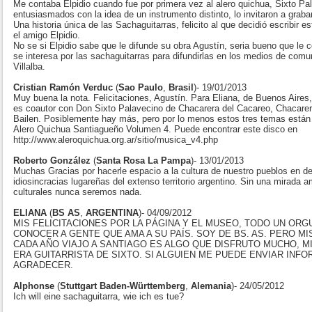
Me contaba Elpidio cuando fue por primera vez al alero quichua, Sixto P
entusiasmados con la idea de un instrumento distinto, lo invitaron a grab
Una historia única de las Sachaguitarras, felicito al que decidió escribir 
el amigo Elpidio.
No se si Elpidio sabe que le difunde su obra Agustín, seria bueno que l
se interesa por las sachaguitarras para difundirlas en los medios de com
Villalba.
Cristian Ramón Verduc
(
Sao Paulo
,
Brasil
)- 19/01/2013
Muy buena la nota. Felicitaciones, Agustín. Para Eliana, de Buenos Aire
es coautor con Don Sixto Palavecino de Chacarera del Cacareo, Chacarer
Bailen. Posiblemente hay más, pero por lo menos estos tres temas están 
Alero Quichua Santiagueño Volumen 4. Puede encontrar este disco en
http://www.aleroquichua.org.ar/sitio/musica_v4.php
Roberto González
(
Santa Rosa La Pampa
)- 13/01/2013
Muchas Gracias por hacerle espacio a la cultura de nuestro pueblos en defi
idiosincracias lugareñas del extenso territorio argentino. Sin una mirada 
culturales nunca seremos nada.
ELIANA
(
BS AS
,
ARGENTINA
)- 04/09/2012
MIS FELICITACIONES POR LA PÁGINA Y EL MUSEO, TODO UN ORG
CONOCER A GENTE QUE AMA A SU PAÍS. SOY DE BS. AS. PERO M
CADA AÑO VIAJO A SANTIAGO ES ALGO QUE DISFRUTO MUCHO, 
ERA GUITARRISTA DE SIXTO. SI ALGUIEN ME PUEDE ENVIAR INFO
AGRADECER.
Alphonse
(
Stuttgart Baden-Württemberg
,
Alemania
)- 24/05/2012
Ich will eine sachaguitarra, wie ich es tue?