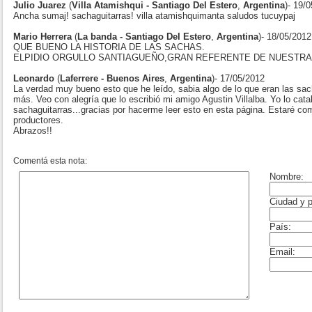
Julio Juarez
(
Villa Atamishqui - Santiago Del Estero
,
Argentina
)- 19/
Ancha sumaj! sachaguitarras! villa atamishquimanta saludos tucuypaj
Mario Herrera
(
La banda - Santiago Del Estero
,
Argentina
)- 18/05/2012
QUE BUENO LA HISTORIA DE LAS SACHAS.
ELPIDIO ORGULLO SANTIAGUEÑO,GRAN REFERENTE DE NUESTRA
Leonardo
(
Laferrere - Buenos Aires
,
Argentina
)- 17/05/2012
La verdad muy bueno esto que he leído, sabia algo de lo que eran las sac
más. Veo con alegría que lo escribió mi amigo Agustin Villalba. Yo lo cata
sachaguitarras...gracias por hacerme leer esto en esta página. Estaré c
productores.
Abrazos!!
Comentá esta nota: