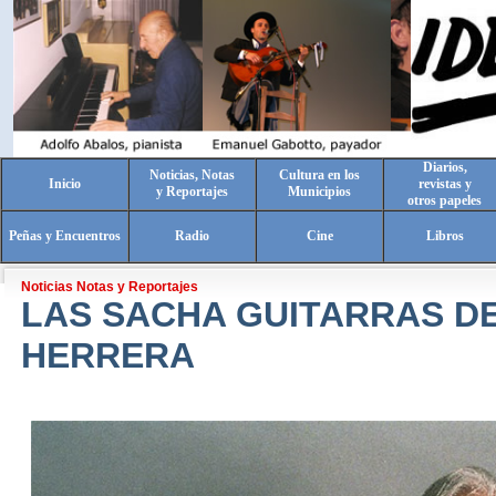
Diarios,
Noticias, Notas
Cultura en los
Inicio
revistas y
y Reportajes
Municipios
otros papeles
Peñas y Encuentros
Radio
Cine
Libros
Noticias Notas y Reportajes
LAS SACHA GUITARRAS D
HERRERA