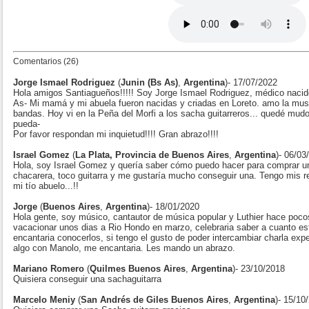
Comentarios (26)
Jorge Ismael Rodriguez
(
Junin (Bs As)
,
Argentina
)- 17/07/2022
Hola amigos Santiagueños!!!!! Soy Jorge Ismael Rodriguez, médico nacid
As- Mi mamá y mi abuela fueron nacidas y criadas en Loreto. amo la music
bandas. Hoy vi en la Peña del Morfi a los sacha guitarreros... quedé mudo
pueda-
Por favor respondan mi inquietud!!!! Gran abrazo!!!!
Israel Gomez
(
La Plata, Provincia de Buenos Aires
,
Argentina
)- 06/03
Hola, soy Israel Gomez y quería saber cómo puedo hacer para comprar un
chacarera, toco guitarra y me gustaría mucho conseguir una. Tengo mis 
mi tío abuelo...!!
Jorge
(
Buenos Aires
,
Argentina
)- 18/01/2020
Hola gente, soy músico, cantautor de música popular y Luthier hace pocos
vacacionar unos dias a Rio Hondo en marzo, celebraria saber a cuanto e
encantaria conocerlos, si tengo el gusto de poder intercambiar charla exp
algo con Manolo, me encantaria. Les mando un abrazo.
Mariano Romero
(
Quilmes Buenos Aires
,
Argentina
)- 23/10/2018
Quisiera conseguir una sachaguitarra
Marcelo Meniy
(
San Andrés de Giles Buenos Aires
,
Argentina
)- 15/10