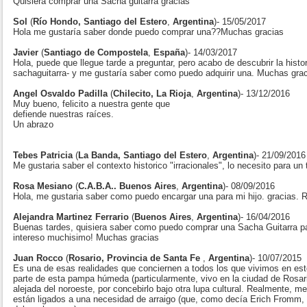
Quisiera comprar una Sacha guitarra gracias
Sol
(
Río Hondo, Santiago del Estero
,
Argentina
)- 15/05/2017
Hola me gustaría saber donde puedo comprar una??Muchas gracias
Javier
(
Santiago de Compostela
,
España
)- 14/03/2017
Hola, puede que llegue tarde a preguntar, pero acabo de descubrir la histo
sachaguitarra- y me gustaría saber como puedo adquirir una. Muchas grac
Angel Osvaldo Padilla
(
Chilecito, La Rioja
,
Argentina
)- 13/12/2016
Muy bueno, felicito a nuestra gente que
defiende nuestras raíces.
Un abrazo
Tebes Patricia
(
La Banda, Santiago del Estero
,
Argentina
)- 21/09/2016
Me gustaria saber el contexto historico "irracionales", lo necesito para un 
Rosa Mesiano
(
C.A.B.A.. Buenos Aires
,
Argentina
)- 08/09/2016
Hola, me gustaria saber como puedo encargar una para mi hijo. gracias. 
Alejandra Martinez Ferrario
(
Buenos Aires
,
Argentina
)- 16/04/2016
Buenas tardes, quisiera saber como puedo comprar una Sacha Guitarra p
intereso muchisimo! Muchas gracias
Juan Rocco
(
Rosario, Provincia de Santa Fe
,
Argentina
)- 10/07/2015
Es una de esas realidades que conciernen a todos los que vivimos en e
parte de esta pampa húmeda (particularmente, vivo en la ciudad de Rosario
alejada del noroeste, por concebirlo bajo otra lupa cultural. Realmente, m
están ligados a una necesidad de arraigo (que, como decía Erich Fromm,