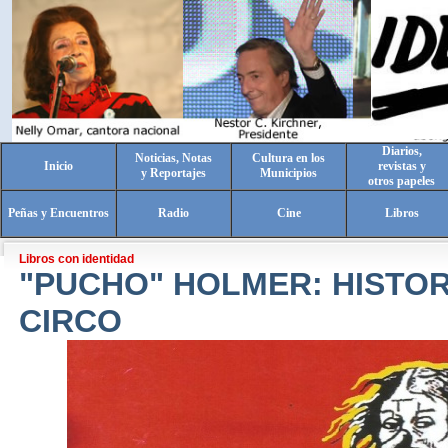
Diarios,
Noticias, Notas
Cultura en los
Inicio
revistas y
y Reportajes
Municipios
otros papeles
Peñas y Encuentros
Radio
Cine
Libros
Libros con identidad
"PUCHO" HOLMER: HISTOR
CIRCO