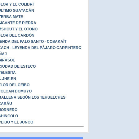
FLOR Y EL COLIBRÍ
ÚLTIMO GUAYACÁN
YERBA MATE
GIGANTE DE PIEDRA
SHOUT Y EL OTOÑO
FLOR DEL CARDÓN
ENDA DEL PALO SANTO - COSAKAÍT
ACH - LEYENDA DEL PÁJARO CARPINTERO
ÑAJ
GIRASOL
CIUDAD DE ESTECO
TELESITA
-JHE-EN
FLOR DEL CEIBO
VOLCÁN DOMUYO
BALLENA SEGÚN LOS TEHUELCHES
CARÁU
HORNERO
CHINGOLO
CEIBO Y EL JUNCO