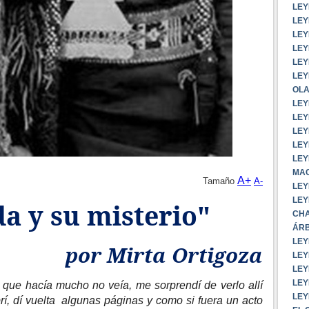
LEY
LEY
LEY
LEY
LEY
LEY
OLA
LEY
LEY
LEY
LEY
LEY
MAC
A+
Tamaño
A-
LEY
LEY
a y su misterio"
CHA
ÁRB
LEY
por Mirta Ortigoza
LEY
LEY
LEY
 que hacía mucho no veía, me sorprendí de verlo allí
LEY
rí, dí vuelta algunas páginas y como si fuera un acto