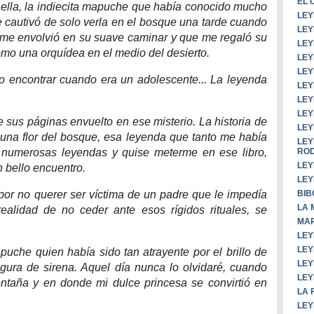
EL 
¡ella, la indiecita mapuche que había conocido mucho
LEY
e cautivó de solo verla en el bosque una tarde cuando
LEY
 me envolvió en su suave caminar y que me regaló su
LEY
 como una orquídea en el medio del desierto.
LEY
LEY
o encontrar cuando era un adolescente... La leyenda
LEY
LEY
LEY
 sus páginas envuelto en ese misterio. La historia de
LEY
una flor del bosque, esa leyenda que tanto me había
LEY
RO
o numerosas leyendas y quise meterme en ese libro,
LEY
n bello encuentro.
LEY
BIB
 por no querer ser víctima de un padre que le impedía
LA 
ealidad de no ceder ante esos rígidos rituales, se
MAR
LEY
LEY
che quien había sido tan atrayente por el brillo de
LEY
gura de sirena. Aquel día nunca lo olvidaré, cuando
LEY
ontaña y en donde mi dulce princesa se convirtió en
LA 
LEY