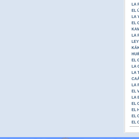
LA 
EL 
LA 
EL 
KAM
LA 
LEY
KÁK
HUI
EL 
LA 
LA 
CAÁ
LA 
EL 
LA 
EL 
EL 
EL 
EL 