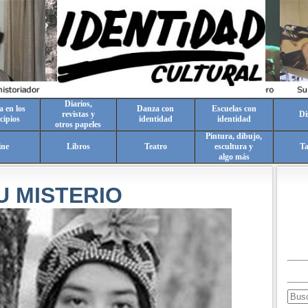
Diarios,
a en los
Danza con
Escuelas con
revistas y
Di
cipios
identidad
identidad
otros papeles
Pintura, dibujo,
ine
Libros
Teatro
escultura y
T
algo más
U MISTERIO