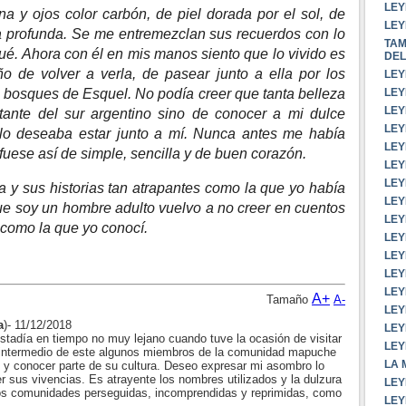
LEY
 y ojos color carbón, de piel dorada por el sol, de
LEY
a profunda. Se me entremezclan sus recuerdos con lo
TAM
ué. Ahora con él en mis manos siento que lo vivido es
DEL
o de volver a verla, de pasear junto a ella por los
LEY
LEY
s bosques de Esquel. No podía creer que tanta belleza
LEY
tante del sur argentino sino de conocer a mi dulce
LEY
olo deseaba estar junto a mí. Nunca antes me había
LEY
fuese así de simple, sencilla y de buen corazón.
LEY
LEY
a y sus historias tan atrapantes como la que yo había
LEY
ue soy un hombre adulto vuelvo a no creer en cuentos
LEY
 como la que yo conocí.
LEY
LEY
LEY
LEY
A+
Tamaño
A-
LEY
a
)- 11/12/2018
LEY
tadía en tiempo no muy lejano cuando tuve la ocasión de visitar
LEY
 intermedio de este algunos miembros de la comunidad mapuche
LA 
 y conocer parte de su cultura. Deseo expresar mi asombro lo
 sus vivencias. Es atrayente los nombres utilizados y la dulzura
LEY
os comunidades perseguidas, incomprendidas y reprimidas, como
LEY