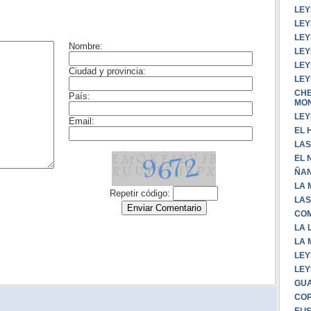
LEY
LE
LEY
LEY
LEY
LEY
CHE
MO
LEY
EL 
LAS
EL 
ÑA
LA 
LAS
COM
LA 
LA 
LEY
LEY
GUA
CO
El 