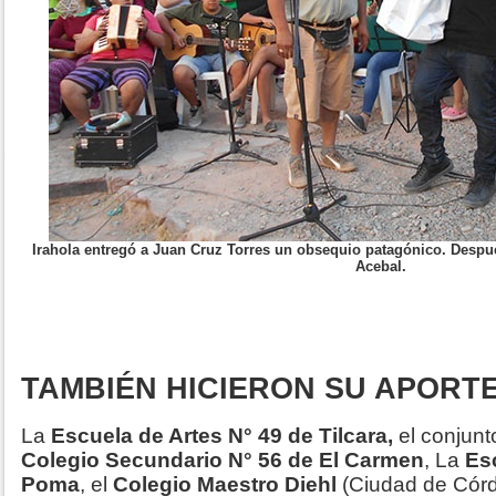
Irahola entregó a Juan Cruz Torres un obsequio patagónico. Despué
Acebal.
TAMBIÉN HICIERON SU APORTE.
La
Escuela de Artes N° 49 de Tilcara,
el conjunt
Colegio Secundario N° 56 de El Carmen
, La
Esc
Poma
, el
Colegio Maestro Diehl
(Ciudad de Córd