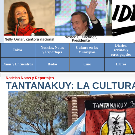
Diarios,
Noticias, Notas
Cultura en los
Inicio
revistas y
y Reportajes
Municipios
otros papeles
Peñas y Encuentros
Radio
Cine
Libros
Noticias Notas y Reportajes
TANTANAKUY: LA CULTURA