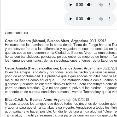
Comentarios (4)
Graciela Badaro
(
Mármol, Buenos Aires
,
Argentina
)- 09/11/2018
He transitado los caminos de la patria desde Tierra del Fuego hasta la P
y entristezco frente a la indiferencia y negación de nuestra identidad en
que las cosas sólo ocurren en la Ciudad de Buenos Aires. La omnipotencia
horas con banalidades, policiales, peleas entre las mujeres de turno.... N
los hermanos originarios, de las investigaciones y logros, de la labor de es
Oscar Aranda
(
Parque exaltación, Buenos Aires
,
Argentina
)- 03/11/20
Buen día amigos, año duro y por todos lados ha hecho que resistieramos 
poco de espontaneidad. Es probable que sigan épocas difíciles pero si es
me gusta verlos como aquel que : "...iba matando canalla con su cañón del
gloriosas y cuando se cuentan: simples relatos...pero constituyen parte de
parte de otras historias. Que no nos gane el polvo ni las hiedras...sigam
espectáculo de nuestra condición humana...Vamos Tantanakuy que la vida
Elba
(
C.A.B.A.- Buenos Aires
,
Argentina
)- 03/11/2018
Gracias a todos los amigos que desde todos los rincones de nuestro que
y aportar para que el Tantanakuy siga vigente. Agradezco a todos los 
acompañan y lo hacen posible. Un día leí de una amiga algo así "Quien s
Tantanakuy Infantil ya se muestra una parte de quienes son los que conti