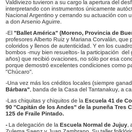
Valdiviezo tuvieron a su cargo la apertura del desf
interpretando con instrumentos únicamente autó
Nacional Argentino y cerrando su actuación con
a don Arsenio Aguirre.
-El
"Ballet América" (Moreno, Provincia de Bue
profesores Alberto Ruiz y Mariana Corvalán, que
coloridos y llenos de autenticidad. Y en los cua
bombos -muy bien resueltos- la participación del 
años) que recibió ovaciones, no sólo por esa cond
porque demostró excelentes condiciones como par
"Chúcaro".
-Una vez más los créditos locales (siempre ganad
Bárbara"
, banda de la Casa del Tantanakuy, a ca
-Las chiquitas y chiquitos de la
Escuela 41 de Co
90 "Capitán de los Andes" de la puneña Tres 
125 de Fraile Pintado.
-
La delegación de la
Escuela Normal de Jujuy
,
Zulema Saenz y Juan Zambrano. Su taller folklóric