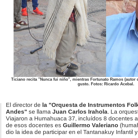
Ticiano recita "Nunca fui niño", mientras Fortunato Ramos (autor
gusto. Fotos: Ricardo Acebal.
El director de
la "Orquesta de Instrumentos Folk
Andes"
se llama
Juan Carlos Irahola
. La orques
Viajaron a Humahuaca 37, incluídos 8 docentes 
de esos docentes es
Guillermo Valeriano
(humah
dio la idea de participar en el Tantanakuy Infantil 