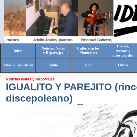
Diarios,
Noticias, Notas
Cultura en los
Inicio
revistas y
y Reportajes
Municipios
otros papeles
Peñas y Encuentros
Radio
Cine
Libros
Noticias Notas y Reportajes
IGUALITO Y PAREJITO (rin
discepoleano)