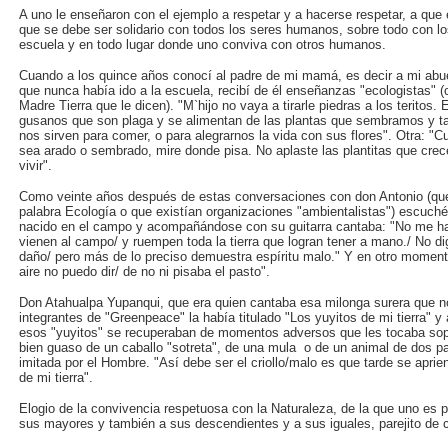
A uno le enseñaron con el ejemplo a respetar y a hacerse respetar, a que e
que se debe ser solidario con todos los seres humanos, sobre todo con lo
escuela y en todo lugar donde uno conviva con otros humanos.
Cuando a los quince años conocí al padre de mi mamá, es decir a mi abue
que nunca había ido a la escuela, recibí de él enseñanzas "ecologistas" 
Madre Tierra que le dicen). "M`hijo no vaya a tirarle piedras a los teritos
gusanos que son plaga y se alimentan de las plantas que sembramos y 
nos sirven para comer, o para alegrarnos la vida con sus flores". Otra: 
sea arado o sembrado, mire donde pisa. No aplaste las plantitas que cre
vivir".
Como veinte años después de estas conversaciones con don Antonio (que 
palabra Ecología o que existían organizaciones "ambientalistas") escuché 
nacido en el campo y acompañándose con su guitarra cantaba: "No me ha
vienen al campo/ y ruempen toda la tierra que logran tener a mano./ No di
daño/ pero más de lo preciso demuestra espíritu malo." Y en otro moment
aire no puedo dir/ de no ni pisaba el pasto".
Don Atahualpa Yupanqui, que era quien cantaba esa milonga surera que n
integrantes de "Greenpeace" la había titulado "Los yuyitos de mi tierra" y
esos "yuyitos" se recuperaban de momentos adversos que les tocaba sopor
bien guaso de un caballo "sotreta", de una mula o de un animal de dos p
imitada por el Hombre. "Así debe ser el criollo/malo es que tarde se aprien
de mi tierra".
Elogio de la convivencia respetuosa con la Naturaleza, de la que uno es p
sus mayores y también a sus descendientes y a sus iguales, parejito de 