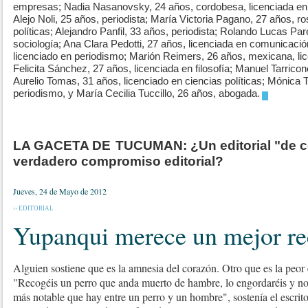
empresas; Nadia Nasanovsky, 24 años, cordobesa, licenciada en r
Alejo Noli, 25 años, periodista; María Victoria Pagano, 27 años, ro
políticas; Alejandro Panfil, 33 años, periodista; Rolando Lucas Par
sociología; Ana Clara Pedotti, 27 años, licenciada en comunicaci
licenciado en periodismo; Marión Reimers, 26 años, mexicana, li
Felicita Sánchez, 27 años, licenciada en filosofía; Manuel Tarricon
Aurelio Tomas, 31 años, licenciado en ciencias políticas; Mónica 
periodismo, y María Cecilia Tuccillo, 26 años, abogada.
.
LA GACETA DE
TUCUMAN: ¿Un editorial "de 
verdadero compromiso editorial?
Jueves, 24 de Mayo de 2012
›› EDITORIAL
Yupanqui merece un mejor r
Alguien sostiene que es la amnesia del corazón. Otro que es la peor
"Recogéis un perro que anda muerto de hambre, lo engordaréis y no 
más notable que hay entre un perro y un hombre", sostenía el escri