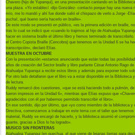
Chavero (hijo de Yupanqui), en una presentación cantando en la Biblioteca
una plaza. «Yo establecí -dijo González- contacto porque hay una nueva r
mío, me lo mandó y ahí fue donde salió el chispazo de verlo a Jorge -Elía
pucha!, qué bueno sería hacerlo en braille».
De este modo se presentó en público, «es la primera edición en braille, n
tras lo cual se indicó que «cuando lo trajimos al hijo de Atahualpa Yupa
hacer en sistema braille el último libro y hemos terminado de transcribirlo
el Centro Copista Braille (Cencobra) que tenemos en la Unidad 6 se ha he
transcripción», declaró Elías.
MUESTRA EN OCTUBRE
Con la presentación «estamos anunciando que están todas las posibilidad
años de creación del Sector braille y libro parlante César Antonio Rago de 
Atahualpa Yupanqui a recibir estos libros y además para exponer todo so
Por otro lado detallaron que el libro va a estar disponible en la Biblioteca 
de lectura.
Ruddy remarcó dos cuestiones, «que se está haciendo todo a pulmón, de u
fueron impresos en la Unidad 6», mientras que Elías expuso que «Chaver
agradecidos con él por habernos permitido transcribir el libro».
En ese sentido, dijo por último, que «yo como miembro de la biblioteca y 
Directiva, comenzamos a trabajar en este tema con el taller que tenemos
material, Ruddy se encargó de hacerlo, y la biblioteca asumió el compromi
guante, gracias a Dios lo ha logrado».
MUSICO SIN FRONTERAS
Atahualpa Yupanqui (en quechua, el que viene de lejanas tierras para dec