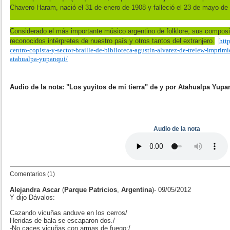
Chavero Haram, nació el 31 de enero de 1908 y falleció el 23 de mayo de
Considerado el más importante músico argentino de folklore, sus compos
reconocidos intérpretes de nuestro país y otros tantos del extranjero.
htt
centro-copista-y-sector-braille-de-biblioteca-agustin-alvarez-de-trelew-imprimi
atahualpa-yupanqui/
Audio de la nota: "Los yuyitos de mi tierra" de y por Atahualpa Yup
Audio de la nota
Comentarios (1)
Alejandra Ascar
(
Parque Patricios
,
Argentina
)- 09/05/2012
Y dijo Dávalos:
Cazando vicuñas anduve en los cerros/
Heridas de bala se escaparon dos./
-No caces vicuñas con armas de fuego;/