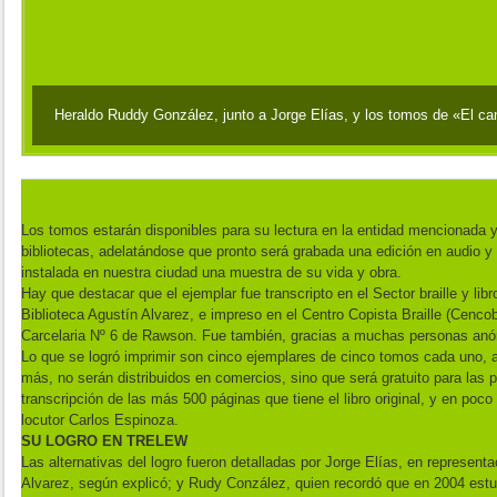
Heraldo Ruddy González, junto a Jorge Elías, y los tomos de «El can
Los tomos estarán disponibles para su lectura en la entidad mencionada y 
bibliotecas, adelatándose que pronto será grabada una edición en audio y 
instalada en nuestra ciudad una muestra de su vida y obra.
Hay que destacar que el ejemplar fue transcripto en el Sector braille y lib
Biblioteca Agustín Alvarez, e impreso en el Centro Copista Braille (Cenco
Carcelaria Nº 6 de Rawson. Fue también, gracias a muchas personas anó
Lo que se logró imprimir son cinco ejemplares de cinco tomos cada uno, 
más, no serán distribuidos en comercios, sino que será gratuito para las 
transcripción de las más 500 páginas que tiene el libro original, y en poc
locutor Carlos Espinoza.
SU LOGRO EN TRELEW
Las alternativas del logro fueron detalladas por Jorge Elías, en representa
Alvarez, según explicó; y Rudy Conzález, quien recordó que en 2004 est