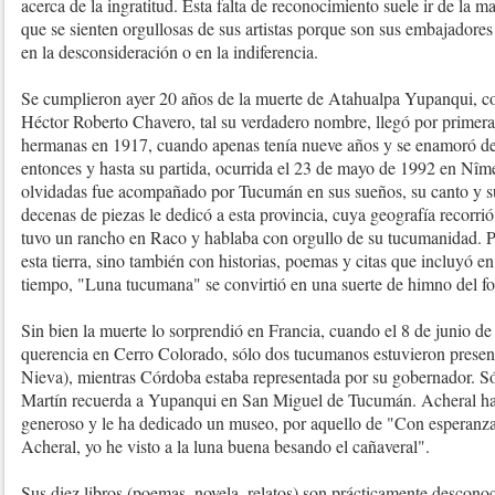
acerca de la ingratitud. Esta falta de reconocimiento suele ir de la 
que se sienten orgullosas de sus artistas porque son sus embajadores 
en la desconsideración o en la indiferencia.
Se cumplieron ayer 20 años de la muerte de Atahualpa Yupanqui, co
Héctor Roberto Chavero, tal su verdadero nombre, llegó por primer
hermanas en 1917, cuando apenas tenía nueve años y se enamoró de e
entonces y hasta su partida, ocurrida el 23 de mayo de 1992 en Nîmes
olvidadas fue acompañado por Tucumán en sus sueños, su canto y 
decenas de piezas le dedicó a esta provincia, cuya geografía recorri
tuvo un rancho en Raco y hablaba con orgullo de su tucumanidad. P
esta tierra, sino también con historias, poemas y citas que incluyó en
tiempo, "Luna tucumana" se convirtió en una suerte de himno del fo
Sin bien la muerte lo sorprendió en Francia, cuando el 8 de junio de
querencia en Cerro Colorado, sólo dos tucumanos estuvieron presen
Nieva), mientras Córdoba estaba representada por su gobernador. Só
Martín recuerda a Yupanqui en San Miguel de Tucumán. Acheral ha 
generoso y le ha dedicado un museo, por aquello de "Con esperanz
Acheral, yo he visto a la luna buena besando el cañaveral".
Sus diez libros (poemas, novela, relatos) son prácticamente descono