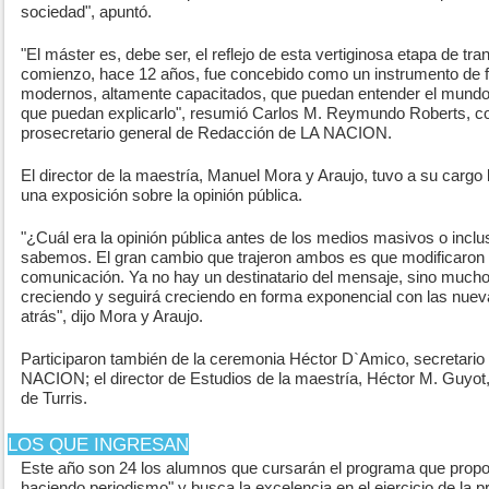
sociedad", apuntó.
"El máster es, debe ser, el reflejo de esta vertiginosa etapa de t
comienzo, hace 12 años, fue concebido como un instrumento de f
modernos, altamente capacitados, que puedan entender el mundo
que puedan explicarlo", resumió Carlos M. Reymundo Roberts, cod
prosecretario general de Redacción de LA NACION.
El director de la maestría, Manuel Mora y Araujo, tuvo a su cargo 
una exposición sobre la opinión pública.
"¿Cuál era la opinión pública antes de los medios masivos o inclu
sabemos. El gran cambio que trajeron ambos es que modificaron la
comunicación. Ya no hay un destinatario del mensaje, sino mucho
creciendo y seguirá creciendo en forma exponencial con las nuev
atrás", dijo Mora y Araujo.
Participaron también de la ceremonia Héctor D`Amico, secretario
NACION; el director de Estudios de la maestría, Héctor M. Guyot, 
de Turris.
LOS QUE INGRESAN
Este año son 24 los alumnos que cursarán el programa que prop
haciendo periodismo" y busca la excelencia en el ejercicio de la 