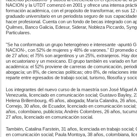
NACION y la UTDT comenzó en 2001 y ofrece una intensa práctica
formación académica, con el propósito de transformar, en sus 12
graduado universitario en un periodista seguro de sus capacidad
hacer profesional. Cuenta con un fondo de becas integrado con a
Quilmes, Banco Galicia, Edesur, Siderar, Nobleza Piccardo, Syn
Particulares.
"Se ha conformado un grupo heterogéneo e interesante -apuntó Gu
NACION-, con 52% de mujeres y 48% de varones." El promedio 
de 27 años; el 75% son argentinos y un 25%, extranjeros. Hay d
un ecuatoriano y un mexicano. El grupo también es variado en fun
académica: el 52% proviene de carreras de comunicación, periodi
abogacía; un 8%, de ciencias políticas; otro 8%, de relaciones int
reparte entre egresados de trabajo social, turismo, filosofía y soci
Los integrantes del nuevo curso de la maestría son José Miguel Ag
Venezuela, licenciado en comunicación social; Gustavo Bayley, 23
Helena Brillembourg, 45 años, abogada; María Calandra, 26 años
Cornejo, 30 años, de Ecuador, licenciado en comunicación social;
años, colombiano, publicista; Andrés Colombres, 26 años, tucuman
27 años, licenciado en comunicación social.
También, Catalina Farstein, 31 años, licenciada en trabajo social; C
en comunicación social; Paula Montoya, 38 años, colombiana, lic