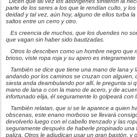
Dicen que tal vez los aborígenes sintieron la nec
parte de los seres a los que le rendían culto, y lo
deidad y tal vez, aún hoy, alguno de ellos turba l
saltos entre un cerro y otro.
Es creencia de muchos, que los duendes no son
que vagan sin haber sido bautizadas.
Otros lo describen como un hombre negro que mo
brioso, viste ropa roja y su apero es integramente 
También se dice que tiene una mano de lana y la 
andando por los caminos se cruzan con alguien, 
siesta anda deambulando por allí, le pregunta si 
mano de lana o con la mano de acero, y de acuer
infortunado elija, él seguramente lo golpeará con l
También relatan, que si se le aparece a quien h
obscenas, este enano morboso se llevará consigo
devolverlo luego con el cabello trenzado y las r
seguramente después de haberle propinado una f
paliza. Otros le adjudican usar un gran bastón, y 