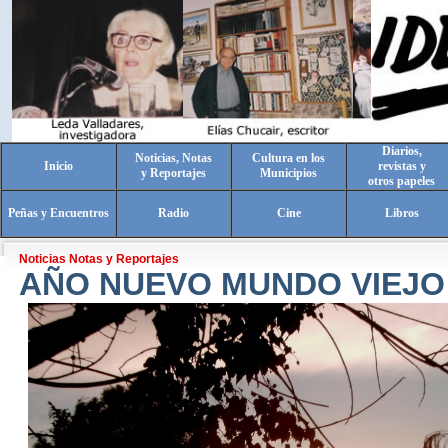
Diarios,
Noticias, Notas
Cultura en los
Inicio
revistas y
y Reportajes
Municipios
otros papeles
Peñas y Encuentros
Radio
Cine
Libros
Noticias Notas y Reportajes
AÑO NUEVO MUNDO VIEJO