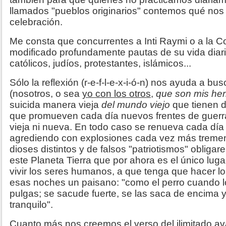
llamados "pueblos originarios" contemos qué nos a
celebración.
Me consta que concurrentes a Inti Raymi o a la
modificado profundamente pautas de su vida diaria
católicos, judíos, protestantes, islámicos...
Sólo la reflexión (r-e-f-l-e-x-i-ó-n) nos ayuda a b
(nosotros, o sea
yo con los otros
,
que son mis he
suicida manera vieja
del mundo viejo
que tienen d
que promueven cada día nuevos frentes de guerr
vieja ni nueva. En todo caso se renueva cada día 
agrediendo con explosiones cada vez más trem
dioses distintos y de falsos "patriotismos" oblig
este Planeta Tierra que por ahora es el único lu
vivir los seres humanos, a que tenga que hacer lo
esas noches un paisano: "como el perro cuando 
pulgas; se sacude fuerte, se las saca de encima
tranquilo".
Cuanto más nos creemos el verso del ilimitado av