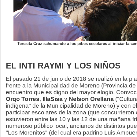
Teresita Cruz sahumando a los pibes escolares al iniciar la ce
EL INTI RAYMI Y LOS NIÑOS
El pasado 21 de junio de 2018 se realizó en la p
frente a la Municipalidad de Moreno (Provincia d
encuentro que es digno del mayor elogio. Convo
Orqo Torres
,
IllaSisa
y
Nelson Orellana
("Cultura
indígena" de la Municipalidad de Moreno) y con el
participar escolares de la zona (que concurrieron
estuvieron entre las 10 y las 12 de una mañana fr
numeroso público local, ancianos de distintos pu
"Los Morenitos" (del cual era padrino Luis Ampue