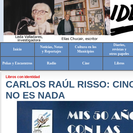
Diarios,
Noticias, Notas
Cultura en los
Inicio
revistas y
y Reportajes
Municipios
otros papeles
Peñas y Encuentros
Radio
Cine
Libros
Libros con identidad
CARLOS RAÚL RISSO: CI
NO ES NADA