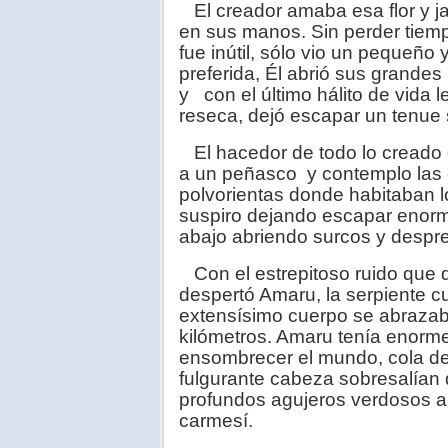
El creador amaba esa flor y ja
en sus manos. Sin perder tiemp
fue inútil, sólo vio un pequeño y
preferida, Él abrió sus grandes
y con el último hálito de vida l
reseca, dejó escapar un tenue 
El hacedor de todo lo creado de
a un peñasco y contemplo las 
polvorientas donde habitaban l
suspiro dejando escapar enorm
abajo abriendo surcos y despr
Con el estrepitoso ruido que d
despertó Amaru, la serpiente c
extensísimo cuerpo se abrazaba 
kilómetros. Amaru tenía enorme
ensombrecer el mundo, cola de
fulgurante cabeza sobresalían d
profundos agujeros verdosos a
carmesí.