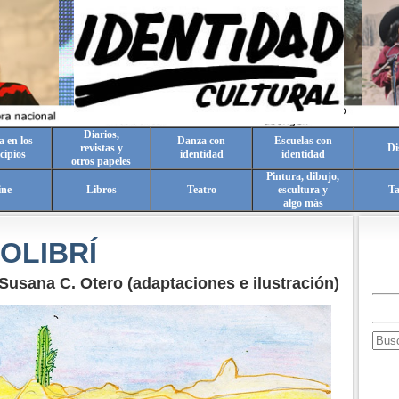
Diarios,
a en los
Danza con
Escuelas con
revistas y
Di
cipios
identidad
identidad
otros papeles
Pintura, dibujo,
ine
Libros
Teatro
escultura y
T
algo más
COLIBRÍ
Susana C. Otero (adaptaciones e ilustración)