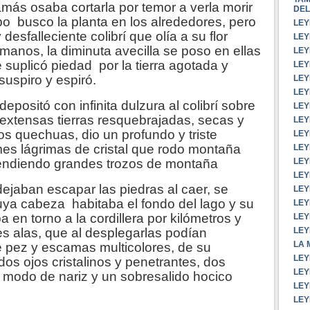
más osaba cortarla por temor a verla morir
DEL
o busco la planta en los alrededores, pero
LEY
 desfalleciente colibrí que olía a su flor
LEY
 manos, la diminuta avecilla se poso en ellas
LEY
e suplicó piedad por la tierra agotada y
LEY
suspiro y espiró.
LEY
LEY
positó con infinita dulzura al colibrí sobre
LEY
extensas tierras resquebrajadas, secas y
LEY
os quechuas, dio un profundo y triste
LEY
es lágrimas de cristal que rodo montaña
LEY
endiendo grandes trozos de montaña
LEY
LEY
ejaban escapar las piedras al caer, se
LEY
uya cabeza habitaba el fondo del lago y su
LEY
en torno a la cordillera por kilómetros y
LEY
s alas, que al desplegarlas podían
LEY
LA 
 pez y escamas multicolores, de su
LEY
os ojos cristalinos y penetrantes, dos
LEY
 modo de nariz y un sobresalido hocico
LEY
LE