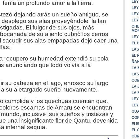
LEY
enía un profundo amor a la tierra.
LEY
ó dejando atrás un sueño antiguo, se
LEY
 y desplego sus alas proveyéndole la tan
LEY
stigadas. El fulgor de sus ojos, más
CHE
MO
 bocanada de su aliento cubrió los cerros
LEY
al sacudir sus alas empapadas dejó caer una
EL 
días.
LAS
EL 
a recupero su humedad extendió su cola
ÑA
ris anunciando que todo volvía a la
LA 
LAS
COM
r su cabeza en el lago, enrosco su largo
LA 
ó a su aletargado sueño nuevamente.
LA 
LEY
do cumplida y los quechuas cuentan que,
LEY
lticolores escamas de Amaru se encuentran
GUA
l mundo, inclusive sus sueños y tristezas y
CO
e una insignificante flor de Qantu, devenida
El 
una infernal sequía.
EL 
COM