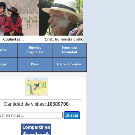
Pueblos
Fotos con
scos
originarios
Identidad
ango
Pibes
Libro de Visitas
Cantidad de visitas:
10589708