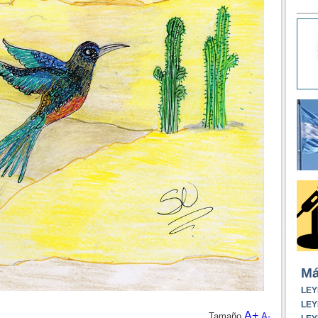
Má
LEY
LEY
A+
Tamaño
A-