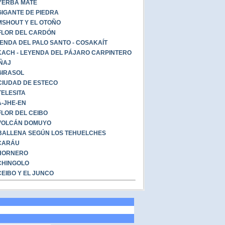
YERBA MATE
GIGANTE DE PIEDRA
SHOUT Y EL OTOÑO
FLOR DEL CARDÓN
ENDA DEL PALO SANTO - COSAKAÍT
ACH - LEYENDA DEL PÁJARO CARPINTERO
ÑAJ
GIRASOL
CIUDAD DE ESTECO
TELESITA
-JHE-EN
FLOR DEL CEIBO
VOLCÁN DOMUYO
BALLENA SEGÚN LOS TEHUELCHES
CARÁU
HORNERO
CHINGOLO
CEIBO Y EL JUNCO