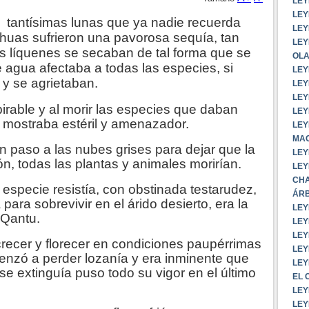
LEY
LEY
e
tantísimas lunas que ya nadie recuerda
LEY
chuas sufrieron una pavorosa sequía, tan
LEY
os líquenes se secaban de tal forma que se
OLA
e agua afectaba a todas las especies, si
LEY
 y se agrietaban.
LEY
LEY
pirable y al morir las especies que daban
LEY
 mostraba estéril y amenazador.
LEY
MAC
n paso a las nubes grises para dejar que la
LEY
ón, todas las plantas y animales morirían.
LEY
CHA
especie resistía, con obstinada testarudez,
ÁRB
ara sobrevivir en el árido desierto, era la
LEY
 Qantu.
LEY
LEY
recer y florecer en condiciones paupérrimas
LEY
menzó a perder lozanía y era inminente que
LEY
se extinguía puso todo su vigor en el último
EL 
LEY
LEY