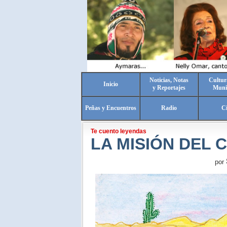
Noticias, Notas
Cultur
Inicio
y Reportajes
Muni
Peñas y Encuentros
Radio
C
Te cuento leyendas
LA MISIÓN DEL 
por