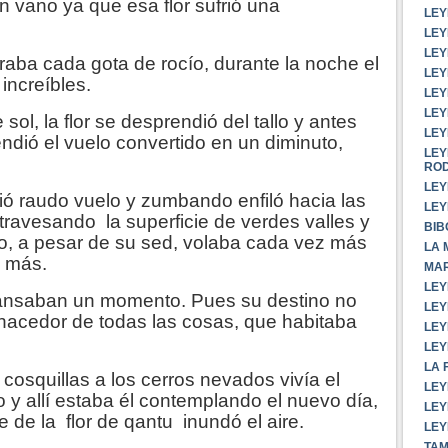
 vano ya que esa flor sufrió una
LEY
LEY
LEY
raba cada gota de rocío, durante la noche el
LEY
increíbles.
LEY
LEY
sol, la flor se desprendió del tallo y antes
LEY
ndió el vuelo convertido en un diminuto,
LEY
RO
LEY
 raudo vuelo y zumbando enfiló hacia las
LEY
travesando la superficie de verdes valles y
BIB
o, a pesar de su sed, volaba cada vez más
LA 
y más.
MAR
LEY
ansaban un momento. Pues su destino no
LEY
 hacedor de todas las cosas, que habitaba
LEY
LEY
LA 
cosquillas a los cerros nevados vivía el
LEY
 y allí estaba él contemplando el nuevo día,
LEY
 de la flor de qantu inundó el aire.
LEY
TAM