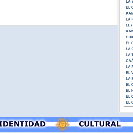
LA 
EL 
KAM
LA 
LEY
KÁK
HUI
EL 
LA 
LA 
CAÁ
LA 
EL 
LA 
EL 
EL 
EL 
EL 