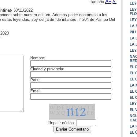
A+
Tamaño
A-
LEY
LEY
ntina
)- 30/11/2022
FLO
onocer sobre nuestra cultura. Además poder contárselo a los
 estas leyendas, soy del jardín de infantes n° 204 de Pampa Del
LEY
LA 
PIL
/2020
.
LA 
LA 
LEY
NAC
BE
EL 
EL 
EL 
LA
EL 
EL 
LEY
EL 
NGU
CA
LA 
EL 