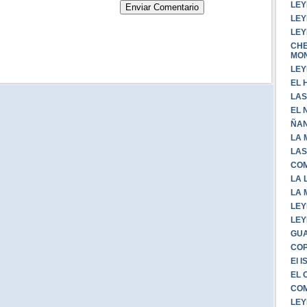
LEY
LEY
LEY
CHE
MO
LEY
EL 
LAS
EL 
ÑA
LA 
LAS
COM
LA 
LA 
LEY
LEY
GUA
CO
El 
EL 
COM
LEY