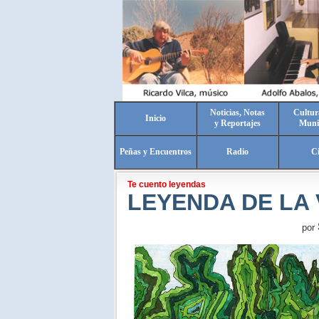
Noticias, Notas
Cultur
Inicio
y Reportajes
Muni
Peñas y Encuentros
Radio
C
Te cuento leyendas
LEYENDA DE LA 
por