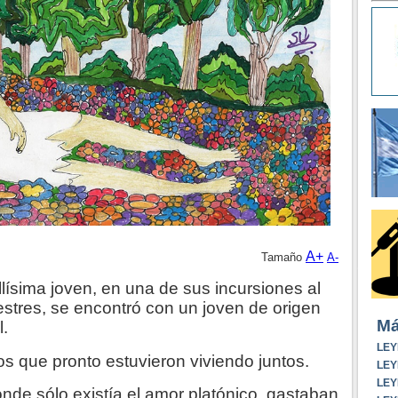
A+
Tamaño
A-
lísima joven, en una de sus incursiones al
estres, se encontró con un joven de origen
Má
l.
LEY
 que pronto estuvieron viviendo juntos.
LEY
LEY
de sólo existía el amor platónico, gastaban