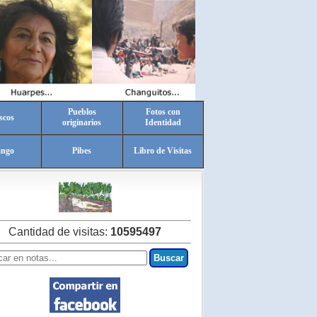
Pueblos
Fotos con
scos
originarios
Identidad
ango
Pibes
Libro de Visitas
Cantidad de visitas:
10595497