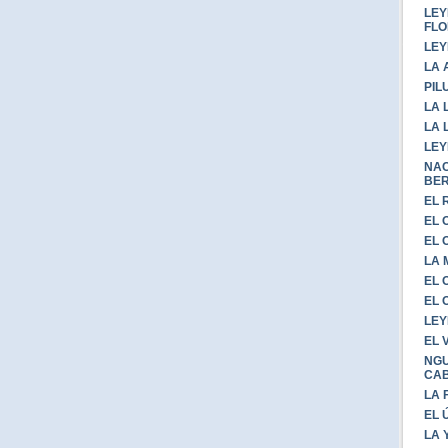
LEY
FLO
LEY
LA 
PIL
LA 
LA 
LEY
NAC
BE
EL 
EL 
EL 
LA
EL 
EL 
LEY
EL 
NGU
CA
LA 
EL 
LA 