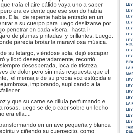
 que traía el aire cálido vaya uno a saber
LEY
 pero era evidente que ese sonido había
LEY
enes. Ella, de repente había entrado en un
LEY
LEY
 entrar a su cuerpo para luego deslizarse por
LEY
go penetrar en cada visera, hasta ir
LEY
jaro de plumas pintadas y brillantes. Luego,
LEY
nde parecía brotar la maravillosa música.
RO
LEY
 de su letargo, viéndose sola, dejó escapar
LEY
loró y lloró desesperadamente, recorrió
BIB
, siempre desesperada, loca de tristeza,
LA 
yes de dolor pero sin más respuesta que el
MAR
nte, el mensaje de su propia voz estúpida e
LEY
quejumbrosa, implorando, suplicando a la
LEY
allecer.
LEY
LEY
oz y que su carne se diluía perfumando el
LA 
 rosas, luego se dejo caer sobre un lecho
LEY
o era ella....
LEY
LEY
 transformando en un ave pequeña y blanca
TAM
spíritu y ciñendo su cuerpecito, como
DEL