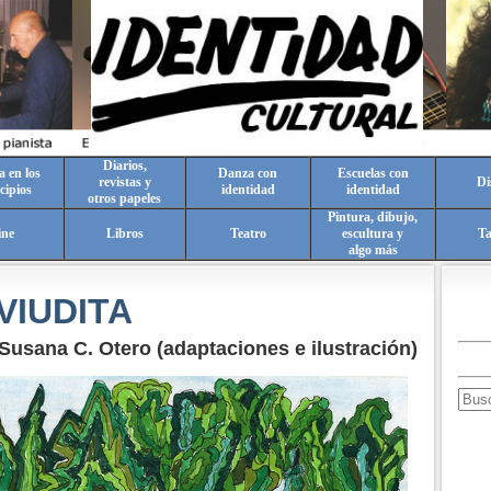
Diarios,
a en los
Danza con
Escuelas con
revistas y
Di
cipios
identidad
identidad
otros papeles
Pintura, dibujo,
ine
Libros
Teatro
escultura y
T
algo más
VIUDITA
Susana C. Otero (adaptaciones e ilustración)