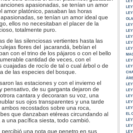
LEY
 canciones apasionadas, se tenían un amor
LEY
 el amor platónico, pasaban las horas
LEY
 apasionadas, se tenían un amor ideal que
OLA
o, ellos no necesitaban el placer de la
LEY
icioso, totalmente puro.
LEY
LEY
as de las silenciosas vertientes hasta las
LEY
ulejas flores del jacarandá, bebían el
LEY
ban con el trino de los pájaros o con el bello
MAC
numerable cantidad de veces, con el
LEY
 cuajadas de rocío de tal o cual árbol o de
LEY
a de las especies del bosque.
CHA
ÁRB
aron las estaciones y con el invierno el
LEY
 y pensativo, de su garganta dejaron de
LEY
 otrora cantara y decoraran su voz, una
LEY
blar sus ojos transparentes y una tarde
LEY
as ambos recostados sobre una roca,
LEY
ubes que danzaban etéreas circundando al
EL 
 a una pacífica siesta, todo cambió.
LEY
LEY
 percibió una nota que penetro en sus
LEY