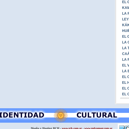
EL 
KAM
LA 
LEY
KÁK
HUI
EL 
LA 
LA 
CAÁ
LA 
EL 
LA 
EL 
EL 
EL 
EL 
Diseño y Hosting RCH -
www.rch.com.ar
-
www.redcomser.com.ar