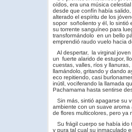
oídos, era una música celestial
desde que confín había salido,
alterado el espíritu de los jóv
sopor soñoliento y él, lo sintió
su torrente sanguíneo para lue
transformándolo en un bello pá
emprendió raudo vuelo hacia do
Al despertar, la virginal joven
un fuerte alarido de estupor, l
cuestas, valles, ríos y llanuras
llamándolo, gritando y dando a
eco repitiendo, casi burloname
inútil, vociferando la llamada 
Pachamama hasta sentirse desf
Sin más, sintió apagarse su v
ambiente con un suave aroma a
de flores multicolores, pero ya n
Su frágil cuerpo se había ido
y pura tal cual su inmaculado e