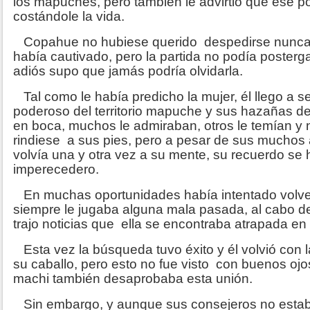
los mapuches, pero también le advirtió que ese p
costándole la vida.
Copahue no hubiese querido despedirse nunca d
había cautivado, pero la partida no podía postergar
adiós supo que jamás podría olvidarla.
Tal como le había predicho la mujer, él llego a se
poderoso del territorio mapuche y sus hazañas d
en boca, muchos le admiraban, otros le temían y 
rindiese a sus pies, pero a pesar de sus muchos 
volvía una y otra vez a su mente, su recuerdo se 
imperecedero.
En muchas oportunidades había intentado volver 
siempre le jugaba alguna mala pasada, al cabo d
trajo noticias que ella se encontraba atrapada en
Esta vez la búsqueda tuvo éxito y él volvió con
su caballo, pero esto no fue visto con buenos ojo
machi también desaprobaba esta unión.
Sin embargo, y aunque sus consejeros no esta