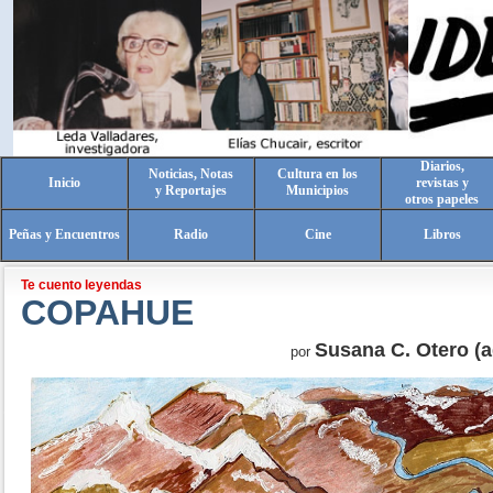
Diarios,
Noticias, Notas
Cultura en los
Inicio
revistas y
y Reportajes
Municipios
otros papeles
Peñas y Encuentros
Radio
Cine
Libros
Te cuento leyendas
COPAHUE
Susana C. Otero (a
por