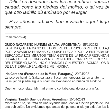
Difícil es descubrir bajo los escombros, aquell
ciudad, como las piedras del molino, o tal vez 
que otro ladrillo diseminado por el lugar.
Hoy añosos árboles han invadido aquel lugar
siempre.
Comentarios (4)
GUIDO NAZARENO NUNNINI
(
SALTA
,
ARGENTINA
)- 15/11/2022
LASTIMA QUE LA MANO DEL HOMBRE DESTRUYO PARTE DE ELLA
POR LA AVARICIA HUMANA,YO QUISE LLEGAR POR LA ENTRADA D
SERCADO,A LOS MINUTOS TENIA GENTE DE LA FINCA PREGUNTA
LUGAR,LOS GOBIERNOS VENDIERON TODO,CORRUPTOS,SOLO SE
DEL TERRENO,NADA...NO CUIDAMOS LO NUESTRO...SOMOS LOS
DE LA TIERRA...REALMENTE ME INDIGNA...
Iris Cardozo
(
Fernando de la Mora
,
Paraguay
)- 29/04/2021
Esteco se hundirá, Salta saltará y Tucuman florecerá. Es un anatema.
La mujer de piedra sigue su camino avanzando en busca de Rodrigo.
Que hermoso relato. Mi madre me lo contaba cuando era una niña.
Virginia
(
Tandil- Buenos Aires
,
Argentina
)- 15/04/2013
Misteriosa? no, se trata de una leyenda más, con la función propia de una
una población. No olvidemos que antes del psicoanálisis ya existían las 