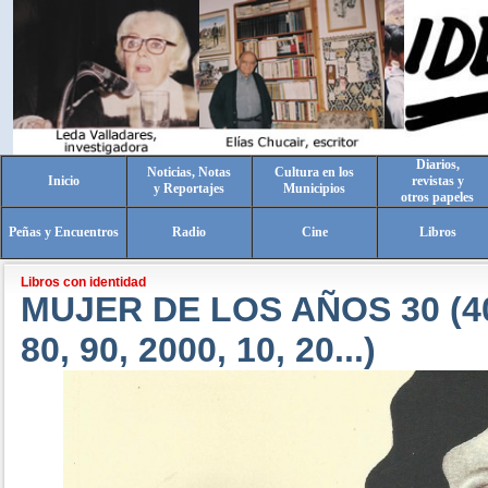
Diarios,
Noticias, Notas
Cultura en los
Inicio
revistas y
y Reportajes
Municipios
otros papeles
Peñas y Encuentros
Radio
Cine
Libros
Libros con identidad
MUJER DE LOS AÑOS 30 (40,
80, 90, 2000, 10, 20...)