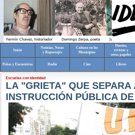
Diarios,
Noticias, Notas
Cultura en los
Inicio
revistas y
y Reportajes
Municipios
otros papeles
Peñas y Encuentros
Radio
Cine
Libros
Escuelas con identidad
LA "GRIETA" QUE SEPARA 
INSTRUCCIÓN PÚBLICA DE