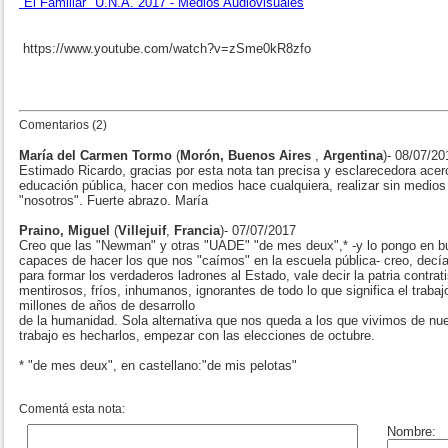
"El Familiar" U.N.A. 2017 - Medios Audiovisuales
https://www.youtube.com/watch?v=zSme0kR8zfo
Comentarios (2)
María del Carmen Tormo
(
Morón, Buenos Aires
,
Argentina
)- 08/07/20
Estimado Ricardo, gracias por esta nota tan precisa y esclarecedora acerc
educación pública, hacer con medios hace cualquiera, realizar sin medios 
"nosotros". Fuerte abrazo. María
Praino, Miguel
(
Villejuif
,
Francia
)- 07/07/2017
Creo que las "Newman" y otras "UADE" "de mes deux",* -y lo pongo en 
capaces de hacer los que nos "caímos" en la escuela pública- creo, decí
para formar los verdaderos ladrones al Estado, vale decir la patria contrati
mentirosos, fríos, inhumanos, ignorantes de todo lo que significa el trabaj
millones de años de desarrollo
de la humanidad. Sola alternativa que nos queda a los que vivimos de nu
trabajo es hecharlos, empezar con las elecciones de octubre.
* "de mes deux", en castellano:"de mis pelotas"
Comentá esta nota: