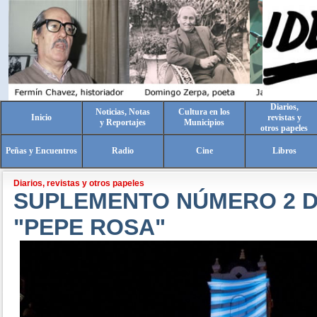
Diarios,
Noticias, Notas
Cultura en los
Inicio
revistas y
y Reportajes
Municipios
otros papeles
Peñas y Encuentros
Radio
Cine
Libros
Diarios, revistas y otros papeles
SUPLEMENTO NÚMERO 2 D
"PEPE ROSA"