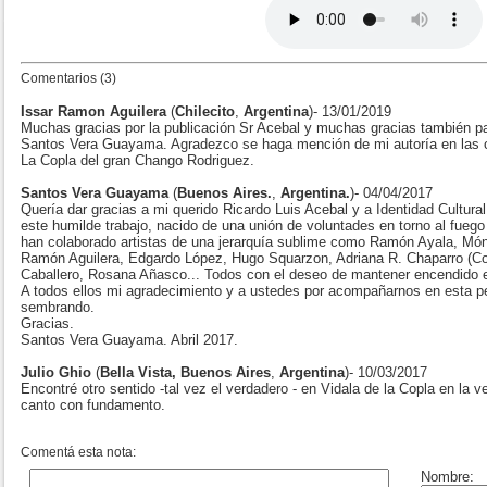
Comentarios (3)
Issar Ramon Aguilera
(
Chilecito
,
Argentina
)- 13/01/2019
Muchas gracias por la publicación Sr Acebal y muchas gracias también 
Santos Vera Guayama. Agradezco se haga mención de mi autoría en las co
La Copla del gran Chango Rodriguez.
Santos Vera Guayama
(
Buenos Aires.
,
Argentina.
)- 04/04/2017
Quería dar gracias a mi querido Ricardo Luis Acebal y a Identidad Cultura
este humilde trabajo, nacido de una unión de voluntades en torno al fuego 
han colaborado artistas de una jerarquía sublime como Ramón Ayala, Mó
Ramón Aguilera, Edgardo López, Hugo Squarzon, Adriana R. Chaparro (Colo
Caballero, Rosana Añasco... Todos con el deseo de mantener encendido el 
A todos ellos mi agradecimiento y a ustedes por acompañarnos en esta p
sembrando.
Gracias.
Santos Vera Guayama. Abril 2017.
Julio Ghio
(
Bella Vista, Buenos Aires
,
Argentina
)- 10/03/2017
Encontré otro sentido -tal vez el verdadero - en Vidala de la Copla en la
canto con fundamento.
Comentá esta nota: