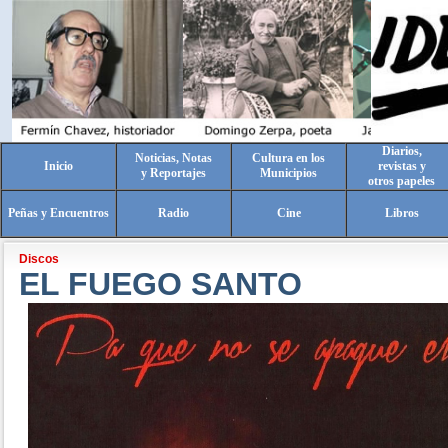
Diarios,
Noticias, Notas
Cultura en los
Inicio
revistas y
y Reportajes
Municipios
otros papeles
Peñas y Encuentros
Radio
Cine
Libros
Discos
EL FUEGO SANTO