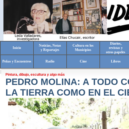
Diarios,
Noticias, Notas
Cultura en los
Inicio
revistas y
y Reportajes
Municipios
otros papeles
Peñas y Encuentros
Radio
Cine
Libros
Pintura, dibujo, escultura y algo más
PEDRO MOLINA: A TODO C
LA TIERRA COMO EN EL C