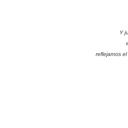
Y j
reflejamos el