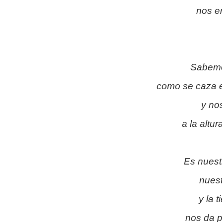
nos e
Sabemo
como se caza e
y no
a la altur
Es nuest
nuest
y la 
nos da p