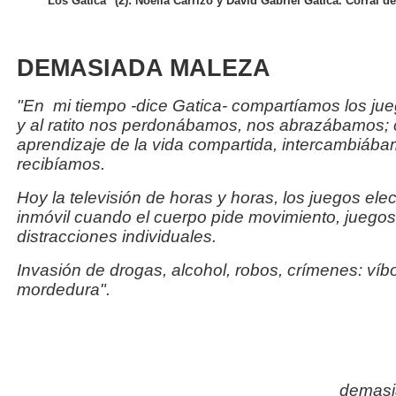
"Los Gatica" (2): Noelia Carrizo y David Gabriel Gatica. Corral d
DEMASIADA MALEZA
"En mi tiempo -dice Gatica- compartíamos los j
y al ratito nos perdonábamos, nos abrazábamos; 
aprendizaje de la vida compartida, intercambiába
recibíamos.
Hoy la televisión de horas y horas, los juegos elec
inmóvil cuando el cuerpo pide movimiento, juegos
distracciones individuales.
Invasión de drogas, alcohol, robos, crímenes: ví
mordedura".
demasi