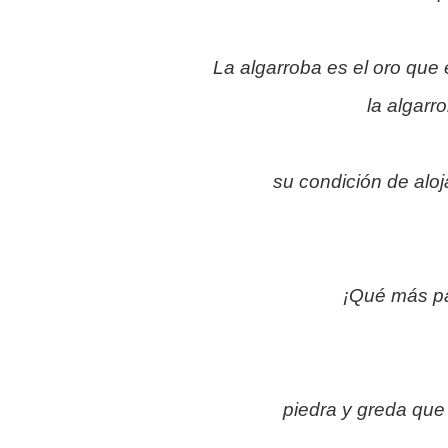
La algarroba es el oro que 
la algarr
su condición de alo
¡Qué más pa
piedra y greda qu