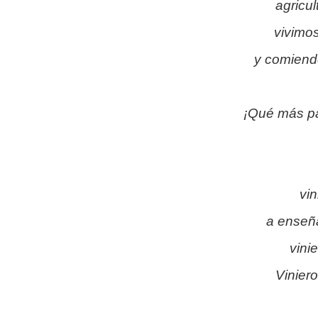
agricul
vivimo
y comiendo
¡Qué más pa
vin
a enseña
vini
Vinier