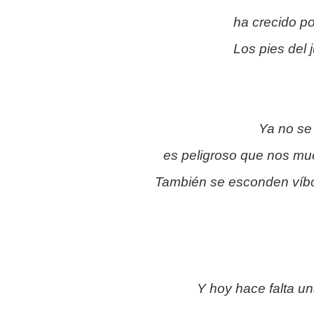
ha crecido po
Los pies del 
Ya no se
es peligroso que nos mue
También se esconden víbo
Y hoy hace falta u