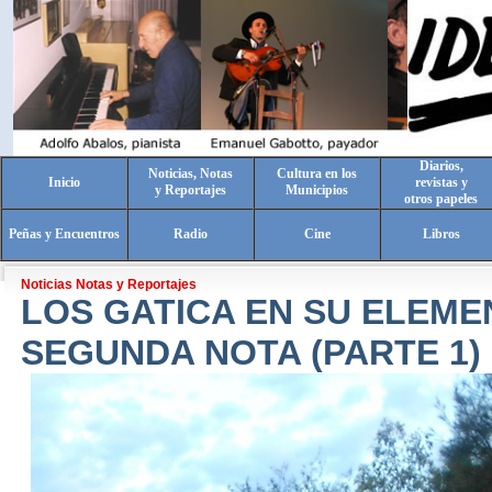
Diarios,
Noticias, Notas
Cultura en los
Inicio
revistas y
y Reportajes
Municipios
otros papeles
Peñas y Encuentros
Radio
Cine
Libros
Noticias Notas y Reportajes
LOS GATICA EN SU ELEME
SEGUNDA NOTA (PARTE 1)