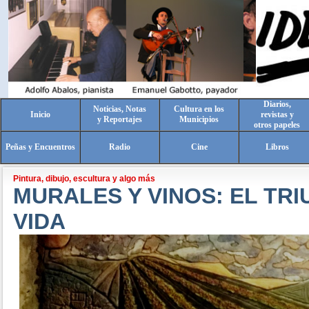
Diarios,
Noticias, Notas
Cultura en los
Inicio
revistas y
y Reportajes
Municipios
otros papeles
Peñas y Encuentros
Radio
Cine
Libros
Pintura, dibujo, escultura y algo más
MURALES Y VINOS: EL TRI
VIDA