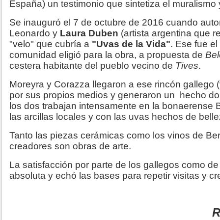
España) un testimonio que sintetiza el muralismo y l
Se inauguró el 7 de octubre de 2016 cuando autor
Leonardo y
Laura Duben
(artista argentina que res
"velo" que cubría a
"Uvas de la Vida"
. Ese fue e
comunidad eligió para la obra, a propuesta de
Bel
cestera habitante del pueblo vecino de
Tives
.
Moreyra y Corazza llegaron a ese rincón gallego (
por sus propios medios y generaron un hecho dob
los dos trabajan intensamente en la bonaerense
las arcillas locales y con las uvas hechos de belle
Tanto las piezas cerámicas como los vinos de Be
creadores son obras de arte.
La satisfacción por parte de los gallegos como de 
absoluta y echó las bases para repetir visitas y c
R