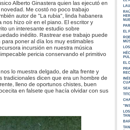
EL 
músico Alberto Ginastera quien las ejecutó en
LAU
a novedad. Me costó no poco trabajo
RAÚ
mbién autor de "La rubia", linda habanera
HER
NUE
nos hizo oír en el piano. El escritor y
PAR
rito un interesante estudio sobre
EL 
edado inédito. Rastrear ese trabajo puede
ROB
n para poner al día los muy estimables
MÚS
ecursora incursión en nuestra música
LOS
HÉC
n impecable pericia conservando el primitivo
PUL
EL 
PRA
nos lo muestra delgado, de alta frente y
REC
s tradicionales dicen que era un hombre de
INÉ
CU
ente, lleno de oportunos chistes, buen
SEA
ocecita en falsete que hacía olvidar con sus
TIT
CHA
"IN
LOS
TA
BA
TAN