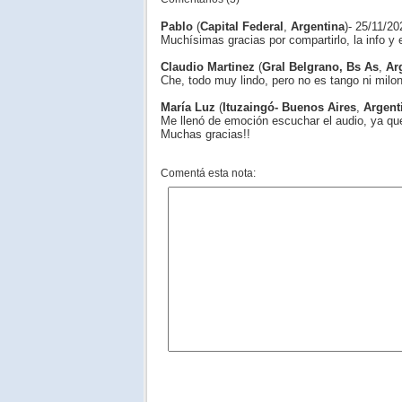
Pablo
(
Capital Federal
,
Argentina
)- 25/11/20
Muchísimas gracias por compartirlo, la info y 
Claudio Martinez
(
Gral Belgrano, Bs As
,
Ar
Che, todo muy lindo, pero no es tango ni milo
María Luz
(
Ituzaingó- Buenos Aires
,
Argent
Me llenó de emoción escuchar el audio, ya q
Muchas gracias!!
Comentá esta nota: