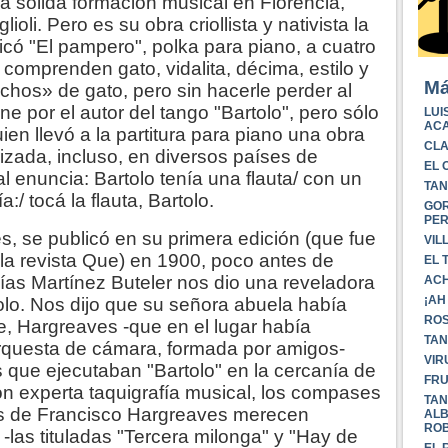
a sólida formación musical en Florencia,
oli. Pero es su obra criollista y nativista la
icó "El pampero", polka para piano, a cuatro
comprenden gato, vidalita, décima, estilo y
Má
ichos» de gato, pero sin hacerle perder al
ene por el autor del tango "Bartolo", pero sólo
LUI
ACA
ien llevó a la partitura para piano una obra
CLA
zada, incluso, en diversos países de
EL 
al enuncia: Bartolo tenía una flauta/ con un
TAN
a:/ tocá la flauta, Bartolo.
GOR
PE
s, se publicó en su primera edición (que fue
VIL
 la revista Que) en 1900, poco antes de
EL 
lías Martínez Buteler nos dio una reveladora
ACH
¡AH
olo. Nos dijo que su señora abuela había
ROS
re, Hargreaves -que en el lugar había
TAN
rquesta de cámara, formada por amigos-
VIR
s que ejecutaban "Bartolo" en la cercanía de
FRU
on experta taquigrafía musical, los compases
TAN
as de Francisco Hargreaves merecen
ALB
ROB
 -las tituladas "Tercera milonga" y "Hay de