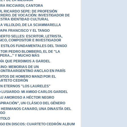
REY DE LA MILONGA
RA RICCIARDI, CANTORA
L RICARDO SEPE: DE PROFESIÓN
RERO. DE VOCACIÓN: INVESTIGADOR DE
STRA IDENTIDAD CULTURAL
A VILLOLDO, DE LA SCIAMMARELLA
PAPA FRANCISCO Y EL TANGO
ERTO SELLES: ESCRITOR, LETRISTA,
ICO, COMPOSITOR E INVESTIGADOR
 ESTILOS FUNDAMENTALES DEL TANGO
TOR PEDRO BLOMBERG, EL DE "LA
PERA..." Y MUCHO MÁS
DÍA QUE PERDIMOS A GARDEL
INO: MEMORIAS DE UN
ONTRAARGENTINO ANCLAO EN PARÍS
DITOS DE HOMERO MANZI POR EL
ARTETO CEDRÓN
N ETERNOS "LOS LAURELES"
O LUSIARDO: MI AMIGO CARLOS GARDEL
U AMOROSO A HÉCTOR NEGRO
SPIRACIÓN", UN CLÁSICO DEL GÉNERO
 HERMANOS CANARO, UNA DINASTÍA DEL
NGO
RTOLO
GO EN DISCOS: CUARTETO CEDRÓN ALBUM