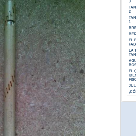
3
TAN
2
TAN
1
BRE
BER
EL 
FAB
LA 
TAN
AGU
BOS
EL 
IDE
FIS
JUL
¡CÓ