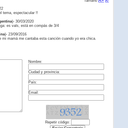
A+
Tamaño
A-
22
el tema, espectacular !!
gentina
)- 30/03/2020
nga: es vals, está en compás de 3/4
ina
)- 23/09/2016
ue mi mamá me cantaba esta canción cuando yo era chica.