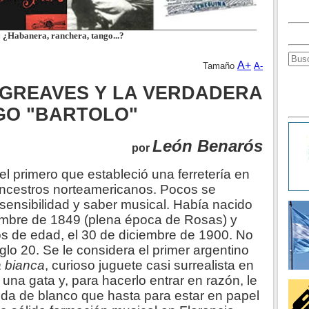
Habanera, ranchera, tango...?
A+
Tamaño
A-
RGREAVES Y LA VERDADERA
GO "BARTOLO"
León Benarós
por
z el primero que estableció una ferretería en
 ancestros norteamericanos. Pocos se
a sensibilidad y saber musical. Había nacido
iembre de 1849 (plena época de Rosas) y
ños de edad, el 30 de diciembre de 1900. No
glo 20. Se le considera el primer argentino
a bianca
, curioso juguete casi surrealista en
na gata y, para hacerlo entrar en razón, le
ida de blanco que hasta para estar en papel