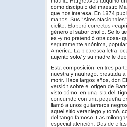
maúlla. Hargreaves adquirió un
como discípulo del maestro Magli
que nos
interesa. En 1874 publ
manos. Sus "Aires Nacionales" 
cielito. Elaboró correctos «capr
género el sabor criollo. Se lo ti
es -y no pretendió otra cosa- qu
seguramente anónima, populari
América. La picaresca letra loc
aujerito solo/ y su madre le decí
Esta composición, en tres parte
nuestra y naufragó, prestada a
morir. Hace largos años, don E
versión sobre el origen de Bart
visto cómo, en una isla del Tig
concurrido con una pequeña o
llamó a unos guitarreros negro
aquel sitio veraniego y tomó, c
del tango famoso. Las milong
especial atención. Dos de ellas