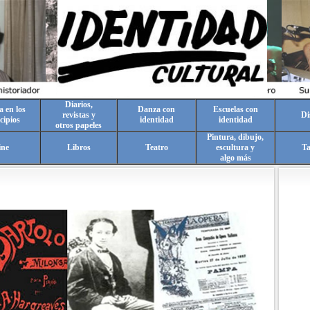
Diarios,
a en los
Danza con
Escuelas con
revistas y
Di
cipios
identidad
identidad
otros papeles
Pintura, dibujo,
ine
Libros
Teatro
escultura y
T
algo más