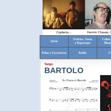
Noticias, Notas
Cultur
Inicio
y Reportajes
Muni
Peñas y Encuentros
Radio
C
Tango
BARTOLO