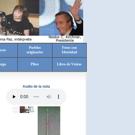
Pueblos
Fotos con
scos
originarios
Identidad
ango
Pibes
Libro de Visitas
Audio de la nota