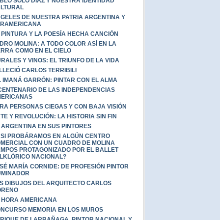
BLO SOLO DIAZ Y NUESTRA IDENTIDAD
LTURAL
GELES DE NUESTRA PATRIA ARGENTINA Y
RAMERICANA
 PINTURA Y LA POESÍA HECHA CANCIÓN
DRO MOLINA: A TODO COLOR ASÍ EN LA
ERRA COMO EN EL CIELO
RALES Y VINOS: EL TRIUNFO DE LA VIDA
LLECIÓ CARLOS TERRIBILI
L IMANÁ GARRÓN: PINTAR CON EL ALMA
CENTENARIO DE LAS INDEPENDENCIAS
ERICANAS
RA PERSONAS CIEGAS Y CON BAJA VISIÓN
TE Y REVOLUCIÓN: LA HISTORIA SIN FIN
 ARGENTINA EN SUS PINTORES
 SI PROBÁRAMOS EN ALGÚN CENTRO
MERCIAL CON UN CUADRO DE MOLINA
MPOS PROTAGONIZADO POR EL BALLET
LKLÓRICO NACIONAL?
SÉ MARÍA CORNIDE: DE PROFESIÓN PINTOR
UMINADOR
S DIBUJOS DEL ARQUITECTO CARLOS
ORENO
 HORA AMERICANA
NCURSO MEMORIA EN LOS MUROS
RIQUE DE LARRAÑAGA, PINTOR NACIONAL Y