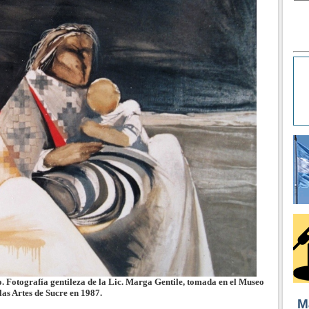
. Fotografía gentileza de la Lic. Marga Gentile, tomada en el Museo
las Artes de Sucre en 1987.
M