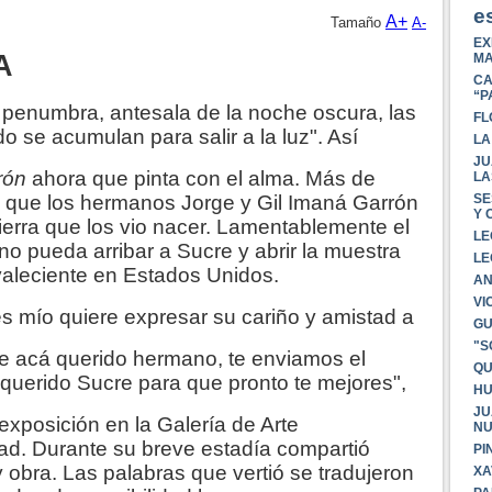
e
A+
Tamaño
A-
EX
A
MA
CA
“P
 penumbra, antesala de la noche oscura, las
FL
o se acumulan para salir a la luz". Así
LA
JU
rón
ahora que pinta con el alma. Más de
LA
a que los hermanos Jorge y Gil Imaná Garrón
SE
Y 
tierra que los vio nacer. Lamentablemente el
LE
no pueda arribar a Sucre y abrir la muestra
LE
aleciente en Estados Unidos.
AN
VI
és mío quiere expresar su cariño y amistad a
GU
"S
de acá querido hermano, te enviamos el
QU
 querido Sucre para que pronto te mejores",
HU
JU
 exposición en la Galería de Arte
NU
d. Durante su breve estadía compartió
PI
 obra. Las palabras que vertió se tradujeron
XA