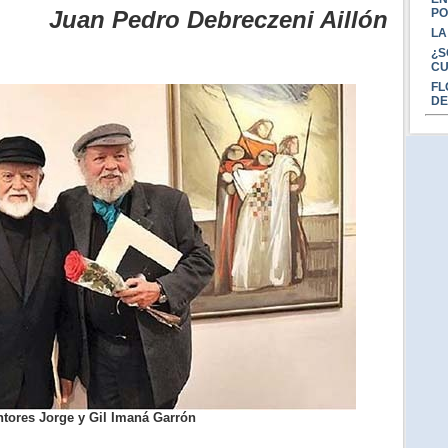
Juan Pedro Debreczeni Aillón
PO
LA
¿S
CU
FL
DE
tores Jorge y Gil Imaná Garrón