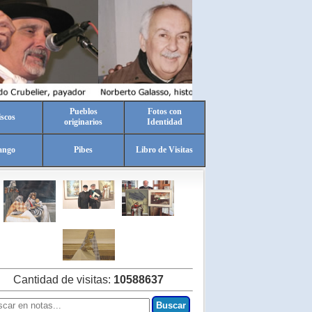
Pueblos
Fotos con
scos
originarios
Identidad
ango
Pibes
Libro de Visitas
Cantidad de visitas:
10588637