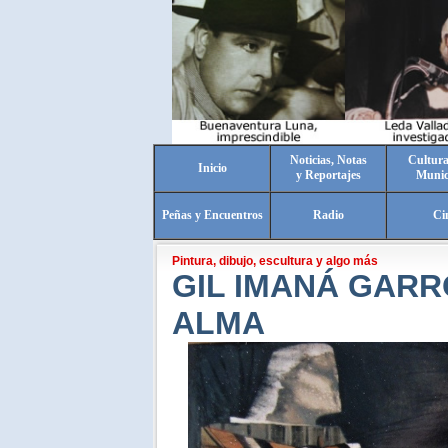
Noticias, Notas
Cultura
Inicio
y Reportajes
Munic
Peñas y Encuentros
Radio
Ci
Pintura, dibujo, escultura y algo más
GIL IMANÁ GARR
ALMA