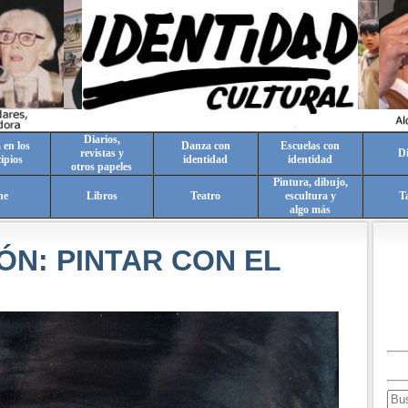
Diarios,
 en los
Danza con
Escuelas con
revistas y
Di
ipios
identidad
identidad
otros papeles
Pintura, dibujo,
ne
Libros
Teatro
escultura y
T
algo más
ÓN: PINTAR CON EL