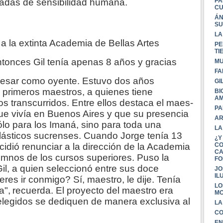
adas de sensibilidad humana.
PA
CU
ÁN
SU
LA
 a la extinta Academia de Bellas Artes
PE
TI
tonces Gil tenía apenas 8 años y gracias
MU
FA
gresar como oyente. Estuvo dos años
GI
s primeros maestros, a quienes tiene
BI
AM
s transcurridos. Entre ellos destaca el maes-
PA
que vivía en Buenos Aires y que su presencia
AR
lo para los Imaná, sino para toda una
LA
plásticos sucrenses. Cuando Jorge tenía 13
¿Y
idió renunciar a la dirección de la Academia
CO
CA
umnos de los cursos superiores. Puso la
FO
l, a quien seleccionó entre sus doce
JO
IL
ieres ir conmigo? Sí, maestro, le dije. Tenía
LO
a",
recuerda. El proyecto del maestro era
M
 elegidos se dediquen de manera exclusiva al
LA
CO
EN