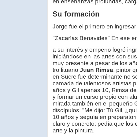
en enseñanzas profundas, carg
Su formación
Jorge fue el primero en ingresar
"Zacarías Benavides" En ese en
a su interés y empeño logró in
iniciándose en las artes con su
muy presente a pesar de los año
tro lituano
Juan Rimsa
, pintor 
en Sucre fue determinante no só
camada de talentosos artistas 
años y Gil apenas 10, Rimsa dec
y formar un curso propio con al
mirada también en el pequeño Gi
discípulos. "Me dijo: Tú Gil, ¿qu
10 años y seguía en preparatori
claro y concreto: pedía que los
arte y la pintura.