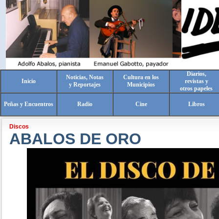
Diarios,
Noticias, Notas
Cultura en los
Inicio
revistas y
y Reportajes
Municipios
otros papeles
Peñas y Encuentros
Radio
Cine
Libros
Discos
ABALOS DE ORO