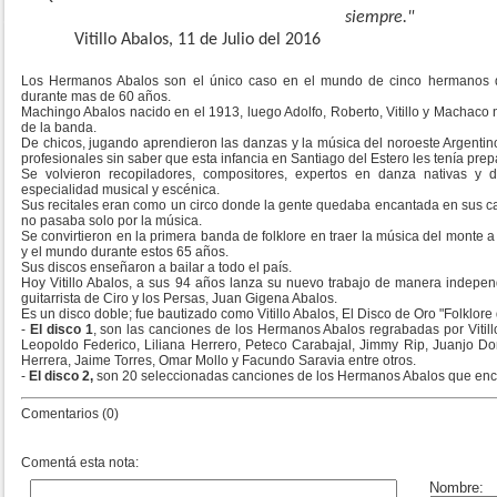
siempre."
Vitillo Abalos, 11 de Julio del 2016
Los Hermanos Abalos son el único caso en el mundo de cinco hermanos q
durante mas de 60 años.
Machingo Abalos nacido en el 1913, luego Adolfo, Roberto, Vitillo y Machaco n
de la banda.
De chicos, jugando aprendieron las danzas y la música del noroeste Argent
profesionales sin saber que esta infancia en Santiago del Estero les tenía pre
Se volvieron recopiladores, compositores, expertos en danza nativas y
especialidad musical y escénica.
Sus recitales eran como un circo donde la gente quedaba encantada en sus can
no pasaba solo por la música.
Se convirtieron en la primera banda de folklore en traer la música del monte a
y el mundo durante estos 65 años.
Sus discos enseñaron a bailar a todo el país.
Hoy Vitillo Abalos, a sus 94 años lanza su nuevo trabajo de manera independ
guitarrista de Ciro y los Persas, Juan Gigena Abalos.
Es un disco doble; fue bautizado como Vitillo Abalos, El Disco de Oro "Folklor
-
El disco 1
, son las canciones de los Hermanos Abalos regrabadas por Vitill
Leopoldo Federico, Liliana Herrero, Peteco Carabajal, Jimmy Rip, Juanjo D
Herrera, Jaime Torres, Omar Mollo y Facundo Saravia entre otros.
-
El disco 2,
son 20 seleccionadas canciones de los Hermanos Abalos que encua
Comentarios (0)
Comentá esta nota: