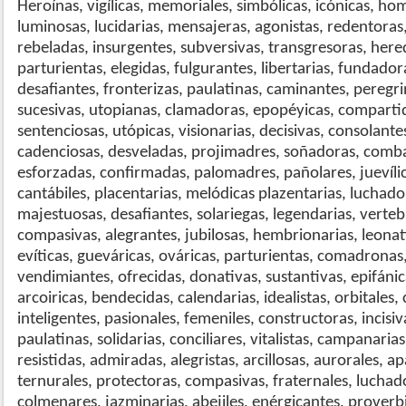
Heroínas, vigílicas, memoriales, simbólicas, icónicas, ho
luminosas, lucidarias, mensajeras, agonistas, redentoras
rebeladas, insurgentes, subversivas, transgresoras, here
parturientas, elegidas, fulgurantes, libertarias, fundador
desafiantes, fronterizas, paulatinas, caminantes, peregr
sucesivas, utopianas, clamadoras, epopéyicas, compartid
sentenciosas, utópicas, visionarias, decisivas, consolantes
cadenciosas, desveladas, projimadres, soñadoras, comba
esforzadas, confirmadas, palomadres, pañolares, juevílica
cantábiles, placentarias, melódicas plazentarias, luchado
majestuosas, desafiantes, solariegas, legendarias, verteb
compasivas, alegrantes, jubilosas, hembrionarias, leonati
evíticas, gueváricas, ováricas, parturientas, comadrona
vendimiantes, ofrecidas, donativas, sustantivas, epifánica
arcoiricas, bendecidas, calendarias, idealistas, orbitales,
inteligentes, pasionales, femeniles, constructoras, incisi
paulatinas, solidarias, conciliares, vitalistas, campanaria
resistidas, admiradas, alegristas, arcillosas, aurorales, a
ternurales, protectoras, compasivas, fraternales, luchad
colmenares, jazminarias, abejiles, enérgicantes, proverb