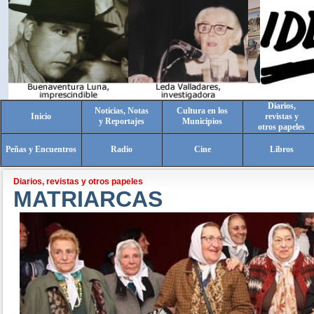
Diarios,
Noticias, Notas
Cultura en los
Inicio
revistas y
y Reportajes
Municipios
otros papeles
Peñas y Encuentros
Radio
Cine
Libros
Diarios, revistas y otros papeles
MATRIARCAS