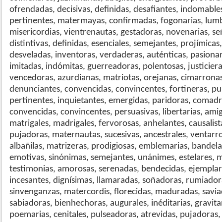
ofrendadas, decisivas, definidas, desafiantes, indomables
pertinentes, matermayas, confirmadas, fogonarias, lumbr
misericordias, vientrenautas, gestadoras, novenarias, señ
distintivas, definidas, esenciales, semejantes, projímica
desveladas, inventoras, verdaderas, auténticas, pasionari
imitadas, indómitas, guerreadoras, polentosas, justicieras
vencedoras, azurdianas, matriotas, orejanas, cimarronas
denunciantes, convencidas, convincentes, fortineras, pu
pertinentes, inquietantes, emergidas, paridoras, comadro
convencidas, convincentes, persuasivas, libertarias, ami
matrigales, madrigales, fervorosas, anhelantes, causalista
pujadoras, maternautas, sucesivas, ancestrales, ventarro
albañilas, matrizeras, prodigiosas, emblemarias, bandelar
emotivas, sinónimas, semejantes, unánimes, estelares, m
testimonias, amorosas, serenadas, bendecidas, ejemplar
incesantes, dignísimas, llamaradas, soñadoras, rumiador
sinvenganzas, matercordis, florecidas, maduradas, savi
sabiadoras, bienhechoras, augurales, inéditarias, gravita
poemarias, cenitales, pulseadoras, atrevidas, pujadora