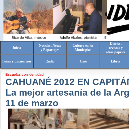
Diarios,
Noticias, Notas
Cultura en los
Inicio
revistas y
y Reportajes
Municipios
otros papeles
Peñas y Encuentros
Radio
Cine
Libros
Escuelas con identidad
CAHUANÉ 2012 EN CAPIT
La mejor artesanía de la Arg
11 de marzo