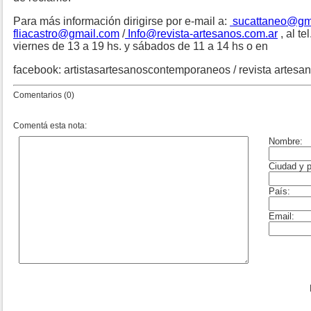
Para más información dirigirse por e-mail a:
sucattaneo@gm
fliacastro@gmail.com
/
Info@revista-artesanos.com.ar
, al t
viernes de 13 a 19 hs. y sábados de 11 a 14 hs o en
facebook: artistasartesanoscontemporaneos / revista artesa
Comentarios (0)
Comentá esta nota: