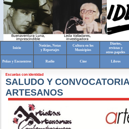
Diarios,
Noticias, Notas
Cultura en los
Inicio
revistas y
y Reportajes
Municipios
otros papeles
Peñas y Encuentros
Radio
Cine
Libros
Escuelas con identidad
SALUDO Y CONVOCATORIA
ARTESANOS