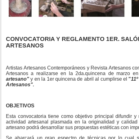
CONVOCATORIA Y REGLAMENTO 1ER. SALÓ
ARTESANOS
Artistas Artesanos Contemporáneos y Revista Artesanos co
Artesanos a realizarse en la 2da.quincena de marzo 
artesano"
y en la 1er quincena de abril al cumplirse el
"
11º
Artesanos".
OBJETIVOS
Esta convocatoria tiene como objetivo principal difundir y r
actividad artesanal plasmada en la originalidad y calidad 
artesano podrá desarrollar sus propuestas estéticas con impro
Se abarcará un gran espectro de técnicas por lo cual s