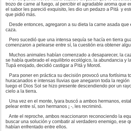
trozo de carne al fuego, al percibir el agradable aroma que
el sabor les pareció exquisito, les dio un pedazo a Pitá y es
que pidió más.
Desde entonces, agregaron a su dieta la carne asada que e
caza.
Pero sucedió que una intensa sequía se hacía en tierra gu
comenzaron a pelearse entre sí, la cuestión era obtener alg
Muchos animales habían comenzado a desaparecer, la caza
se había quebrado el equilibrio ecológico, la abundancia y l
Tupá enojado, decidió castigar a Pitá y Morotí.
Para poner en práctica su decisión provocó una fortísima t
huracanados e intensas lluvias que anegaron toda la región p
luego el Dios Sol se hizo presente descendiendo por un rayo 
cielo a la tierra.
Una vez en el monte, Iyara buscó a ambos hermanos, esta
pelear entre sí, son hermanos ¡ -, les recriminó.
Ante el reproche, ambos reaccionaron reconociendo la equi
buscar una solución y combatir al verdadero enemigo, ese que 
habían enfrentado entre ellos.