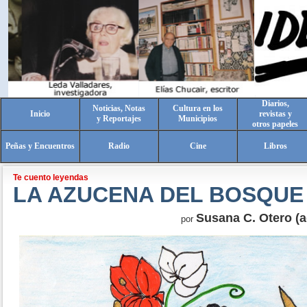
Diarios,
Noticias, Notas
Cultura en los
Inicio
revistas y
y Reportajes
Municipios
otros papeles
Peñas y Encuentros
Radio
Cine
Libros
Te cuento leyendas
LA AZUCENA DEL BOSQUE
Susana C. Otero (a
por