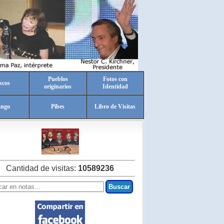
Pueblos
Fotos con
scos
originarios
Identidad
ango
Pibes
Libro de Visitas
Cantidad de visitas:
10589236