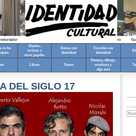
Diarios,
a en los
Danza con
Escuelas con
revistas y
Di
cipios
identidad
identidad
otros papeles
Pintura, dibujo,
ine
Libros
Teatro
escultura y
T
algo más
A DEL SIGLO 17