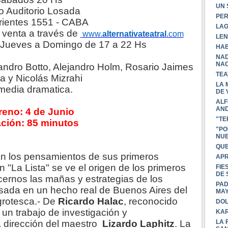
UN 
o Auditorio Losada
PER
rientes 1551 - CABA
LAG
 venta a través de
www.
alternativateatral
.com
LEN
a Jueves a Domingo de 17 a 22 Hs
HAB
NAD
NAC
jandro Botto, Alejandro Holm, Rosario Jaimes
TEA
la y Nicolás Mizrahi
LA 
edia dramatica.
DE 
ALF
AND
reno: 4 de Junio
"TE
ción: 85 minutos
"PO
NUE
QUE
 en los pensamientos de sus primeros
APR
"La Lista" se ve el origen de los primeros
FIE
DE 
cernos las mañas y estrategias de los
PAD
asada en un hecho real de Buenos Aires del
MA
grotesca.- De
Ricardo Halac
, reconocido
DOL
un trabajo de investigación y
KAR
la dirección del maestro
Lizardo Laphitz
. La
LA 