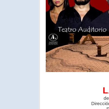
L
d
Direcci
S