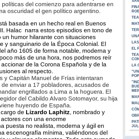
SAN
políticas del comienzo para adentrarse en
FIN
ma oscuridad el gen político argentino.
ROB
TEA
está basada en un hecho real en Buenos
MAT
II. Halac narra estos episodios en tono de
TER
un humor hilarante con situaciones
UNA
LAS
le y sanguinario de la Época Colonial. El
EL 
 del año 1605 de forma notable, moderna y
TEA
 poco más de una hora, nos podremos reír
CON
el accionar de la Corona Española y de la
LA 
usiones al respecto.
"UN
PO
s y Capitán Manuel de Frías intentaran
"IN
a de enviar a 17 pobladores, acusados de
BUE
mandar engrillados a Lima a la hoguera. El
MER
MAN
regidor del Cabildo Alvaro Sotomayor, su hija
MAL
 viene huyendo de España.
CÓM
 cargo de
Lizardo Laphitz
, nombrado y
OBR
e actores con una enorme
PAT
 puesta no realista, moderna y ágil en
JUL
na escenografía mínima, valiéndonos del