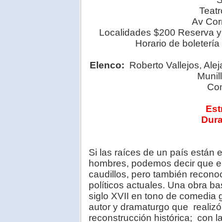
Teatr
Av Cor
Localidades $200 Reserva y
Horario de boleterí
Elenco:
Roberto Vallejos, Ale
Munil
Com
Est
Dura
Si las raíces de un país están
hombres, podemos decir que en 
caudillos, pero también recono
políticos actuales. Una obra b
siglo XVII en tono de comedia 
autor y dramaturgo que realizó 
reconstrucción histórica; con 