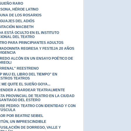
SUEÑO RARO
SONA, HÉROE LATINO
UNA DE LOS ROSARIOS
GUAJES DEL ADIÓS
ITACIÓN MACBETH
A ESTÁ OCULTO EN EL INSTITUTO
IONAL DEL TEATRO
TRO PARA PRINCIPIANTES ADULTOS
MADONNITA REGRESA Y FESTEJA 20 AÑOS
VIGENCIA
REDO ALCÓN EN UN ENSAYO POÉTICO DE
REOLI
RRENAL" REESTRENO
P WUJ EL LIBRO DEL TIEMPO" EN
STROS TEATROS
 ME QUITE EL SUEÑO GOYA...
ENDER A BARDEAR TEATRALMENTE
STA PROVINCIAL DE TEATRO EN LA CIUDAD
SANTIAGO DEL ESTERO
RE PEDRO: TEATRO CON IDENTIDAD Y CON
YÚSCULA
OR POR BEATRIZ SEIBEL
TÚN, UN IMPRESCINDIBLE
FUSILACIÓN DE DORREGO, VALLE Y