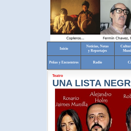
Noticias, Notas
Cultur
Inicio
y Reportajes
Muni
Peñas y Encuentros
Radio
C
Teatro
UNA LISTA NEGR