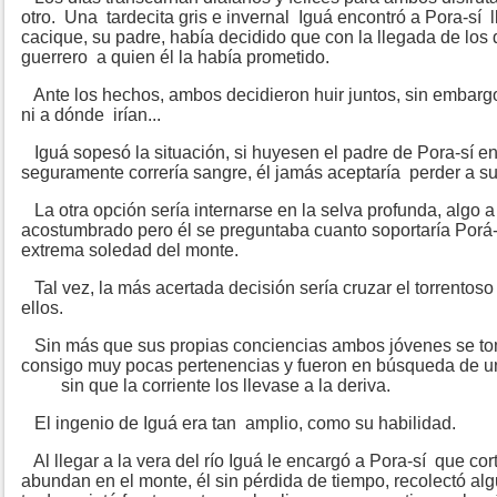
otro. Una tardecita gris e invernal Iguá encontró a Pora-sí
cacique, su padre, había decidido que con la llegada de los 
guerrero a quien él la había prometido.
Ante los hechos, ambos decidieron huir juntos, sin embargo,
ni a dónde irían...
Iguá sopesó la situación, si huyesen el padre de Pora-sí enfr
seguramente correría sangre, él jamás aceptaría perder a su 
La otra opción sería internarse en la selva profunda, algo
acostumbrado pero él se preguntaba cuanto soportaría Porá-s
extrema soledad del monte.
Tal vez, la más acertada decisión sería cruzar el torrentoso 
ellos.
Sin más que sus propias conciencias ambos jóvenes se to
consigo muy pocas pertenencias y fueron en búsqueda de u
sin que la corriente los llevase a la deriva.
El ingenio de Iguá era tan amplio, como su habilidad.
Al llegar a la vera del río Iguá le encargó a Pora-sí que co
abundan en el monte, él sin pérdida de tiempo, recolectó al