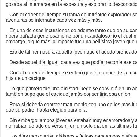
gozaba al internarse en la espesura y explorar lo desconoci
Con el correr del tiempo su fama de intrépido explorador s
aventuras se internaba cada vez más y más.
En una de esas incursiones se adentro tanto que en su cam
ribera bañada generosamente por un caudaloso río el cual nu
embargo lo que más lo impacto fue una bellísima joven que re
Era de tal hermosura aquella joven que él quedó prendado d
Desde aquel día, Iguá , cada vez que podía, recorría ese ca
Con el correr del tiempo se enteró que el nombre de la muc
hija de un cacique.
Lo que primero fue una amistad luego se convirtió en un a
también supo que el cacique jamás consentiría esa unión.
Pora-sí debería contraer matrimonio con uno de los más fu
que su padre había elegido para ella.
Sin embargo, ambos jóvenes estaban muy enamorados y au
no habían dejado de verse ni en un solo día en las últimas l
Los días transcurrían diáfanos y felices para ambos disfru