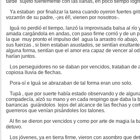
tarde sujetó fuertemente con las lianas, en poco tiempo log
Ya estaban por finalizar la tarea cuando oyeron fuertes grit
vozarrón de su padre, -¡es él!, vienen por nosotros-.
Iguá no perdió el tiempo, lanzó la improvisada balsa al río 
amada cargándola en andas, con paso firme corrió y de un pre
la que muy pronto el impulso del agua la arrastro río abajo
sus fuerzas , si bien estaban asustados, se sentían exultant
alguna forma, sentían que el amor era capaz de vencer al odio
harían juntos.
Los perseguidores no se daban por vencidos, trataban de a
copiosa lluvia de flechas.
Pora-sí e Iguá se abrazaban de tal forma eran uno solo.
Tupá , que por suerte había estado observando y de algun
compadecía, alzó su mano y en cada respingo que daba la 
barrancas guiándolos lejos del alcance de las flechas y cor
guerreros que venían pisándoles los talones.
Al fin se dieron por vencidos y como por arte de magia la bal
detuvo.
Los jóvenes, ya en tierra firme, vieron con asombro que det