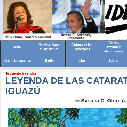
Diarios,
Noticias, Notas
Cultura en los
Inicio
revistas y
y Reportajes
Municipios
otros papeles
Peñas y Encuentros
Radio
Cine
Libros
Te cuento leyendas
LEYENDA DE LAS CATARA
IGUAZÚ
Susana C. Otero (a
por