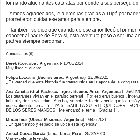
formando alucinantes cataratas por donde a sus perseguidor
Ambos agradecidos, le dieron las gracias a Tupá por haberl
prometieron cuidar ese amor para siempre.
También se dice que cuando de ese amor llegó el primer ret
conocer al padre de Pora-sí, esta aventura paso a ser una an
padres siempre perdonan.
Comentarios (9)
Derek
(
Cordoba
,
Argentina
)- 18/06/2024
Muy lindo el cuento
Felipa Lezcano
(
Buenos aires
,
Argentina
)- 12/08/2021
¿Es verdad que esta historia fue transcurrida en la epoca de la conquist
Ana Zanetta
(
Gral Pacheco. Tigre . Buenos Aires
,
Argentina
)- 05/08/
Los guaraníes vivían en el paraíso terrenal . Por eso eran buenos , inge
hábitat y de su sociedad . Aun hoy se nota el fuerte vinculo que los unió
especialmente tierna . Y... YA SE SABE LA SUERTE QUE CORRIERO
DE LOS SERES MANSOS . Me encantó el tema . Gracias !...
Mirian Ines
(
Oberá, Misiones
,
Argentina
)- 09/06/2021
¿En que tiempo y espacio se ubica esta leyenda?
Anibal Cueva García
(
Lima- Lima
,
Peru
)- 25/02/2020
Una excelente leyenda.