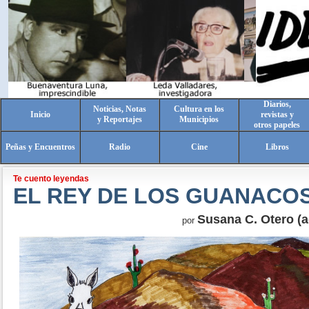
Diarios,
Noticias, Notas
Cultura en los
Inicio
revistas y
y Reportajes
Municipios
otros papeles
Peñas y Encuentros
Radio
Cine
Libros
Te cuento leyendas
EL REY DE LOS GUANACOS
Susana C. Otero (a
por