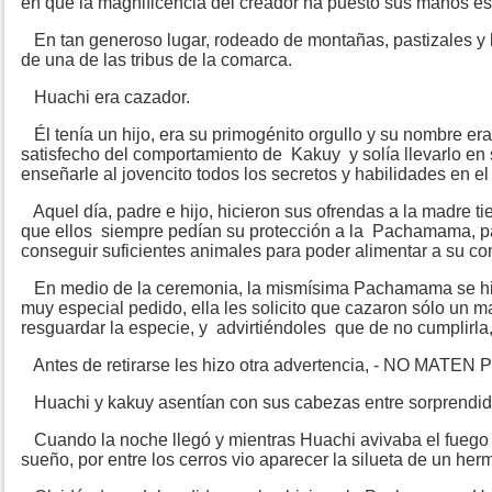
en que la magnificencia del creador ha puesto sus manos e
En tan generoso lugar, rodeado de montañas, pastizales y 
de una de las tribus de la comarca.
Huachi era cazador.
Él tenía un hijo, era su primogénito orgullo y su nombre e
satisfecho del comportamiento de Kakuy y solía llevarlo en 
enseñarle al jovencito todos los secretos y habilidades en el
Aquel día, padre e hijo, hicieron sus ofrendas a la madre ti
que ellos siempre pedían su protección a la Pachamama, pa
conseguir suficientes animales para poder alimentar a su c
En medio de la ceremonia, la mismísima Pachamama se hi
muy especial pedido, ella les solicito que cazaron sólo un 
resguardar la especie, y advirtiéndoles que de no cumplirla, 
Antes de retirarse les hizo otra advertencia, - NO MATE
Huachi y kakuy asentían con sus cabezas entre sorprendid
Cuando la noche llegó y mientras Huachi avivaba el fuego 
sueño, por entre los cerros vio aparecer la silueta de un h