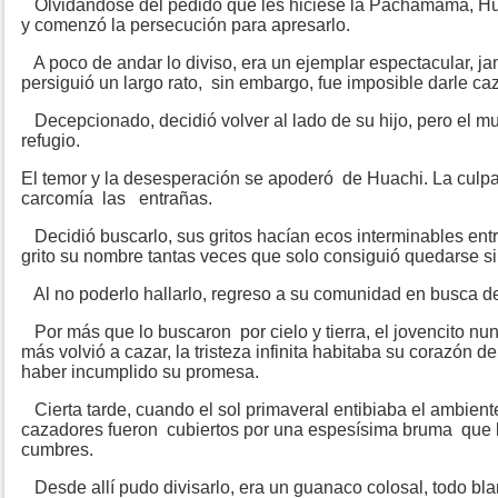
Olvidándose del pedido que les hiciese la Pachamama, Hua
y comenzó la persecución para apresarlo.
A poco de andar lo diviso, era un ejemplar espectacular, jam
persiguió un largo rato, sin embargo, fue imposible darle ca
Decepcionado, decidió volver al lado de su hijo, pero el m
refugio.
El temor y la desesperación se apoderó de Huachi. La culpa
carcomía las entrañas.
Decidió buscarlo, sus gritos hacían ecos interminables en
grito su nombre tantas veces que solo consiguió quedarse si
Al no poderlo hallarlo, regreso a su comunidad en busca d
Por más que lo buscaron por cielo y tierra, el jovencito n
más volvió a cazar, la tristeza infinita habitaba su corazón d
haber incumplido su promesa.
Cierta tarde, cuando el sol primaveral entibiaba el ambiente
cazadores fueron cubiertos por una espesísima bruma que lo
cumbres.
Desde allí pudo divisarlo, era un guanaco colosal, todo bl