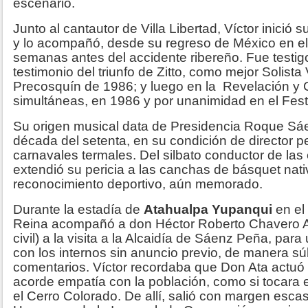
escenario.
Junto al cantautor de Villa Libertad, Víctor inici
y lo acompañó, desde su regreso de México en e
semanas antes del accidente ribereño. Fue testigo
testimonio del triunfo de Zitto, como mejor Solista
Precosquín de 1986; y luego en la Revelación y
simultáneas, en 1986 y por unanimidad en el Fe
Su origen musical data de Presidencia Roque Sáe
década del setenta, en su condición de director p
carnavales termales. Del silbato conductor de la
extendió su pericia a las canchas de básquet nat
reconocimiento deportivo, aún memorado.
Durante la estadía de
Atahualpa Yupanqui
en el
Reina acompañó a don Héctor Roberto Chavero A
civil) a la visita a la Alcaidía de Sáenz Peña, par
con los internos sin anuncio previo, de manera sú
comentarios. Víctor recordaba que Don Ata actuó
acorde empatía con la población, como si tocara e
el Cerro Colorado. De allí, salió con margen escas