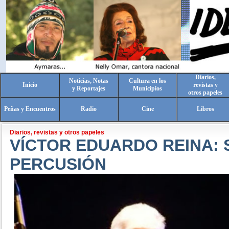
Diarios,
Noticias, Notas
Cultura en los
Inicio
revistas y
y Reportajes
Municipios
otros papeles
Peñas y Encuentros
Radio
Cine
Libros
Diarios, revistas y otros papeles
VÍCTOR EDUARDO REINA: 
PERCUSIÓN