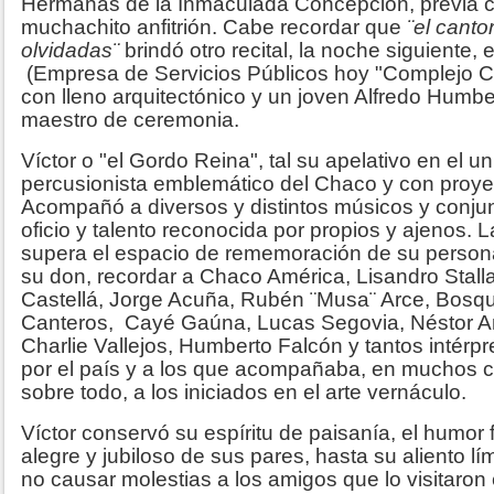
Hermanas de la Inmaculada Concepción, previa c
muchachito anfitrión. Cabe recordar que
¨el canto
olvidadas¨
brindó otro recital, la noche siguiente,
(Empresa de Servicios Públicos hoy "Complejo Cu
con lleno arquitectónico y un joven Alfredo Humb
maestro de ceremonia.
Víctor o "el Gordo Reina", tal su apelativo en el uni
percusionista emblemático del Chaco y con proye
Acompañó a diversos y distintos músicos y conjun
oficio y talento reconocida por propios y ajenos
supera el espacio de rememoración de su person
su don, recordar a Chaco América, Lisandro Stal
Castellá, Jorge Acuña, Rubén ¨Musa¨ Arce, Bosquí
Canteros, Cayé Gaúna, Lucas Segovia, Néstor An
Charlie Vallejos, Humberto Falcón y tantos intérp
por el país y a los que acompañaba, en muchos c
sobre todo, a los iniciados en el arte vernáculo.
Víctor conservó su espíritu de paisanía, el humor 
alegre y jubiloso de sus pares, hasta su aliento l
no causar molestias a los amigos que lo visitaron 