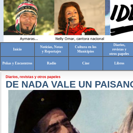
Diarios,
Noticias, Notas
Cultura en los
Inicio
revistas y
y Reportajes
Municipios
otros papeles
Peñas y Encuentros
Radio
Cine
Libros
Diarios, revistas y otros papeles
DE NADA VALE UN PAISAN