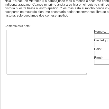
Hola. Yo nací en Victorica (La pampa)hace más o menos 8 años me contó u
indígena araucano. Cuando mi primo anota a su hija en el registro civil. Le 
historia nuestra hasta nuestro apellido. Y es más está el rancho dónde viv
escaparon no recuerdo bien .me encantaría poder encontrar ese libro de 
historia, solo quedamos dos con ese apellido
Comentá esta nota: