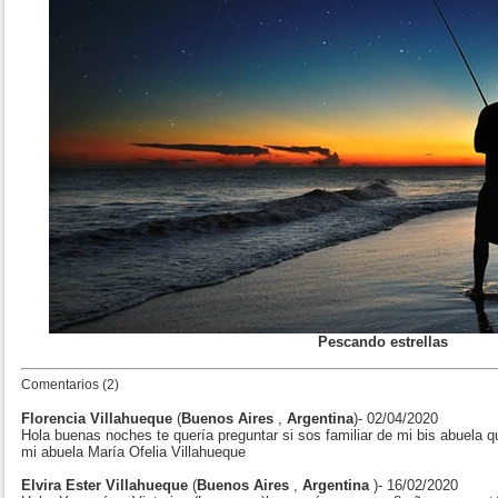
Pescando estrellas
Comentarios (2)
Florencia Villahueque
(
Buenos Aires
,
Argentina
)- 02/04/2020
Hola buenas noches te quería preguntar si sos familiar de mi bis abuela 
mi abuela María Ofelia Villahueque
Elvira Ester Villahueque
(
Buenos Aires
,
Argentina
)- 16/02/2020