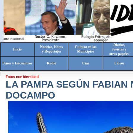
Diarios,
Noticias, Notas
Cultura en los
Inicio
revistas y
y Reportajes
Municipios
otros papeles
Peñas y Encuentros
Radio
Cine
Libros
Fotos con Identidad
LA PAMPA SEGÚN FABIAN
DOCAMPO