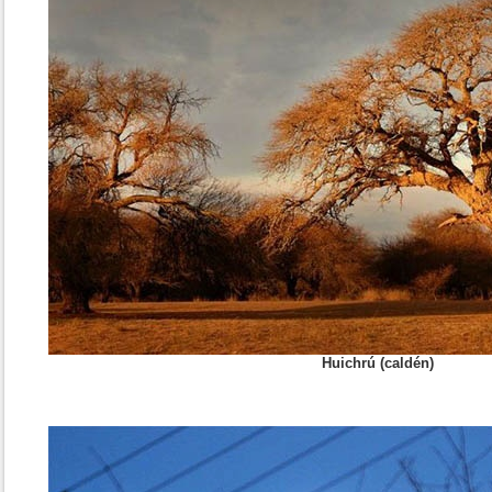
Huichrú (caldén)