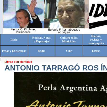
Diarios,
Noticias, Notas
Cultura en los
Inicio
revistas y
y Reportajes
Municipios
otros papeles
Peñas y Encuentros
Radio
Cine
Libros
Libros con identidad
ANTONIO TARRAGÓ ROS Í