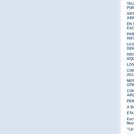
TAL
POR
ART
AIR
EN 
ESC
PAR
HIS
I.U
DE
HIS
IZQ
LOS
CON
2013
MÚS
OTR
CON
ARQ
PER
A B
ETA
Escu
Mor
"Lic