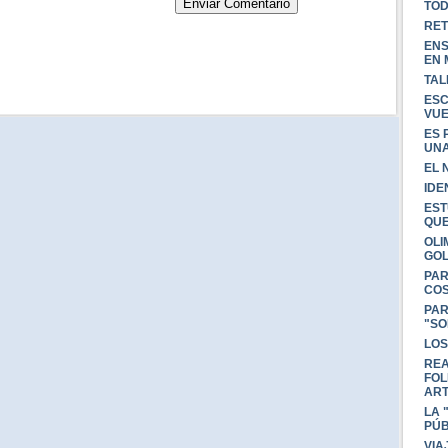
TOD
RET
ENS
EN 
TAL
ESC
VUE
ES 
UNA
EL 
IDE
EST
QU
OLI
GOL
PAR
COS
PAR
"SO
LOS
REA
FOL
AR
LA 
PÚB
VIA