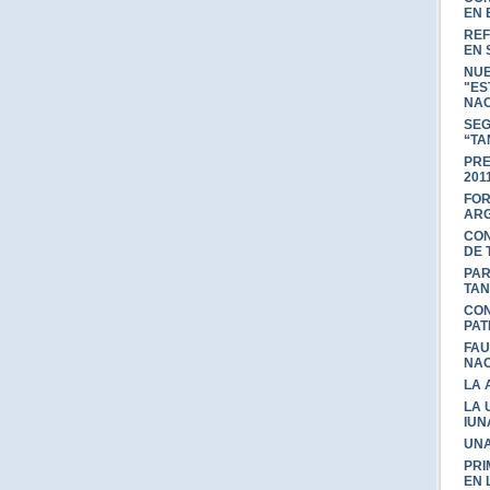
EN 
REF
EN 
NUE
"ES
NAC
SEG
“TA
PRE
201
FOR
ARG
CON
DE 
PAR
TAN
CON
PAT
FAU
NAC
LA 
LA 
IUN
UNA
PRI
EN 