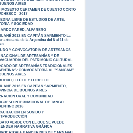
BUENOS AIRES
IMOSEXTO CERTAMEN DE CUENTO CORTO
CHESCO - 2017
EDRA LIBRE DE ESTUDIOS DE ARTE,
TORIA Y SOCIEDAD
ARDO PARED, ALFARERO
UANÉ 2012 EN CAPITÁN SARMIENTO La
r artesanía de la Argentina del 8 al 11 de
zo
UDO Y CONVOCATORIA DE ARTESANOS
 NACIONAL DE ARTESANÍAS Y DE
VAGUARDIA DEL PATRIMONIO CULTURAL
CADO DE ARTESANÍAS TRADICIONALES
ENTINAS: CONVOCATORIA AL "SANGAM"
BUENOS AIRES
BUENO, LO ÚTIL Y LO BELLO
UANÉ 2016 EN CAPITÁN SARMIENTO,
VINCIA DE BUENOS AIRES
RACIÓN ORAL Y COMUNIDAD
GRESO INTERNACIONAL DE TANGO
ENTINO 2016
ACITACIÓN EN SONIDO Y
STPRODUCCIÓN
GATO VERDE CON EL QUE SE PUEDE
ENDER NARRATIVA GRÁFICA
VOCATORIA BANDERINES DE CARNAVAL