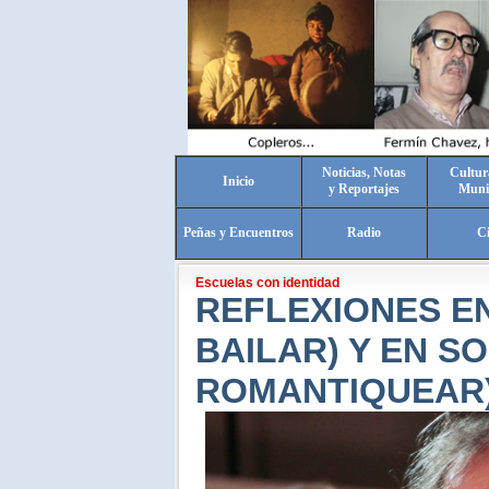
Noticias, Notas
Cultur
Inicio
y Reportajes
Muni
Peñas y Encuentros
Radio
C
Escuelas con identidad
REFLEXIONES EN
BAILAR) Y EN S
ROMANTIQUEAR