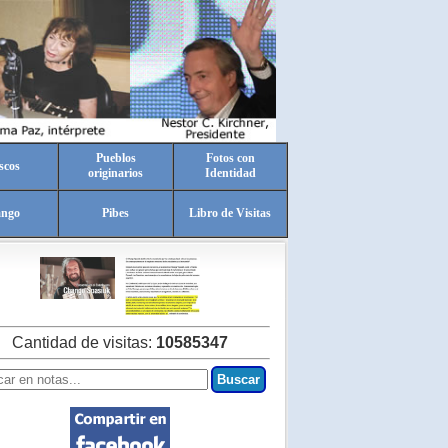
Pueblos
Fotos con
scos
originarios
Identidad
ango
Pibes
Libro de Visitas
Cantidad de visitas:
10585347