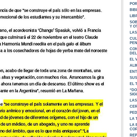
POR
BIB
LIB
SOB
Y O
LAS
CUL
PEN
CON
DEL
EL 
ALI
EN
SUS
EL 
“DO
SIG
LAS
CER
PED
LA 
LA 
CO
REP