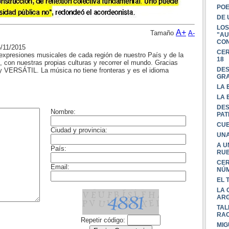
POE
DE 
LOS
A+
Tamaño
A-
"AU
CON
6/11/2015
CER
 expresiones musicales de cada región de nuestro País y de la
18
, con nuestras propias culturas y recorrer el mundo. Gracias
DES
ERSÁTIL. La música no tiene fronteras y es el idioma
GR
LA 
LA 
DES
PAT
CUE
UNA
A U
RU
CER
NÚM
EL 
LA 
ARG
TAL
RAC
MIG