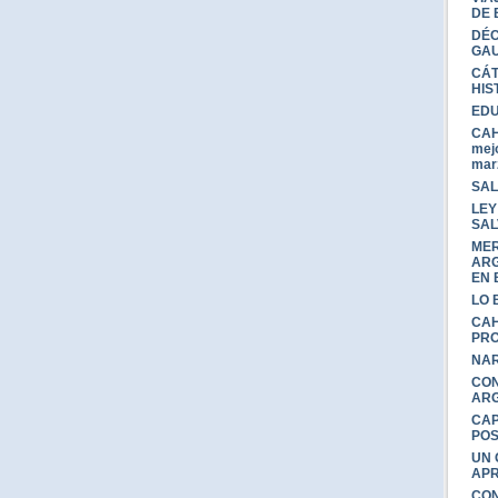
DE 
DÉC
GAU
CÁT
HIS
EDU
CAH
mejo
mar
SAL
LEY
SAL
MER
ARG
EN 
LO 
CAH
PRO
NAR
CON
ARG
CAP
PO
UN 
APR
CON