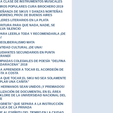
A CLASE DE INSTRUMENTOS MUSICALES
IROS POPULARES CURA BROCHERO 2019
EÑANZA DE SIKUS Y DANZAS NORTEÑAS
MORENO, PROV. DE BUENOS AIRES
LERES LITERARIOS EN LA PLATA
RITURA PARA QUE NADA, NADIE, SE
LVA SILENCIO
PARA LEERLA TODA Y RECOMENDARLA ¡DE
!
NEOLIBERALISMO MATA
NTIDAD CULTURAL ¡DE UNA!
UDIANTES SECUNDARIOS EN PUNTA
ERANDÍ
MPIADAS COLEGIALES DE POESÍA "DELFINA
DARACENA" 2018
A APRENDER A TOCAR EL ACORDEÓN DE
TA A COSTA
A QUE TOCAR EL SIKU NO SEA SOLAMENTE
PLAR UNA CAÑITA"
 HERMANOS SEAN UNIDOS ¡Y PREMIADOS!
LIZACIÓN DE DOCUMENTAL EN EL ÁREA
KLORE DE LA UNIVERSIDAD NACIONAL DEL
TE
"GRIETA" QUE SEPARA A LA INSTRUCCIÓN
LICA DE LA PRIVADA
JE AL ESPÍRITU DEL TIEMPO EN LA CIUDAD