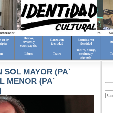
Diarios,
a en los
Danza con
Escuelas con
revistas y
Di
cipios
identidad
identidad
otros papeles
Pintura, dibujo,
ine
Libros
Teatro
escultura y
T
algo más
 SOL MAYOR (PA`
OL MENOR (PA`
)