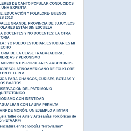
LERES DE CANTO POPULAR CONDUCIDOS
 UNA EXPERTA
E, EDUCACIÓN Y FOLKLORE- BUENOS
ES 2013
VALLE GRANDE, PROVINCIA DE JUJUY, LOS
OLARES ESTÁN SIN ESCUELA
A DOCENTES Y NO DOCENTES: LA OTRA
TORIA
.N.A.: YO PUEDO ESTUDIAR. ESTUDIAR ES MI
RECHO
TORIA DE LA CLASE TRABAJADORA,
UIERDAS Y PERONISMO
 MOVIMIENTOS POPULARES ARGENTINOS
GRESO LATINOAMERICANO DE FOLKLORE
 EN EL I.U.N.A.
ICA PARA CHANGOS, GURISES, BOTIJAS Y
OS BAJITOS
SERVACIÓN DEL PATRIMONIO
UITECTÓNICO
IODISMO CON IDENTIDAD
AGUALEAR CON LAURA PERALTA
ARF DE MORÓN: UN EJEMPLO A IMITAR
ela Taller de Arte y Artesanías Folklóricas de
ón (ETAARF)
enciatura en tecnologías ferroviarias"