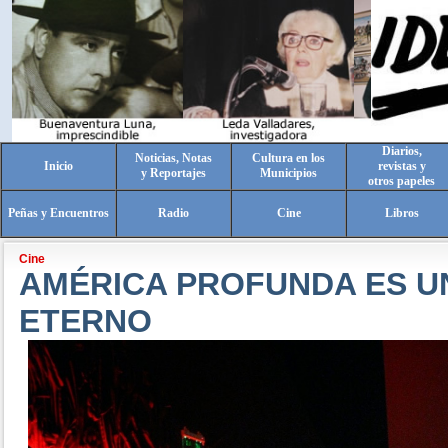
Diarios,
Noticias, Notas
Cultura en los
Inicio
revistas y
y Reportajes
Municipios
otros papeles
Peñas y Encuentros
Radio
Cine
Libros
Cine
AMÉRICA PROFUNDA ES U
ETERNO