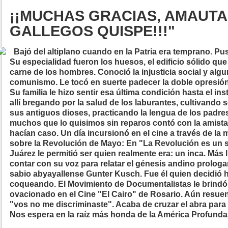
¡¡MUCHAS GRACIAS, AMAUT
GALLEGOS QUISPE!!!"
Bajó del altiplano cuando en la Patria era temprano. P
Su especialidad fueron los huesos, el edificio sólido que
carne de los hombres. Conoció la injusticia social y algu
comunismo. Le tocó en suerte padecer la doble opresión 
Su familia le hizo sentir esa última condición hasta el ins
allí bregando por la salud de los laburantes, cultivando
sus antiguos dioses, practicando la lengua de los padres 
muchos que lo quisimos sin reparos contó con la amist
hacían caso. Un día incursionó en el cine a través de la 
sobre la Revolución de Mayo: En "La Revolución es un 
Juárez le permitió ser quien realmente era: un inca. Más
contar con su voz para relatar el génesis andino prologa
sabio abyayallense Gunter Kusch. Fue él quien decidió 
coqueando. El Movimiento de Documentalistas le brindó l
ovacionado en el Cine "El Cairo" de Rosario. Aún resuen
"vos no me discriminaste". Acaba de cruzar el abra para 
Nos espera en la raíz más honda de la América Profunda