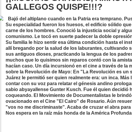
GALLEGOS QUISPE!!!?
Bajó del altiplano cuando en la Patria era temprano. P
Su especialidad fueron los huesos, el edificio sólido que
carne de los hombres. Conoció la injusticia social y algu
comunismo. Le tocó en suerte padecer la doble opresión 
Su familia le hizo sentir esa última condición hasta el ins
allí bregando por la salud de los laburantes, cultivando
sus antiguos dioses, practicando la lengua de los padres 
muchos que lo quisimos sin reparos contó con la amist
hacían caso. Un día incursionó en el cine a través de la 
sobre la Revolución de Mayo: En "La Revolución es un 
Juárez le permitió ser quien realmente era: un inca. Más
contar con su voz para relatar el génesis andino prologa
sabio abyayallense Gunter Kusch. Fue él quien decidió 
coqueando. El Movimiento de Documentalistas le brindó l
ovacionado en el Cine "El Cairo" de Rosario. Aún resuen
"vos no me discriminaste". Acaba de cruzar el abra para 
Nos espera en la raíz más honda de la América Profunda