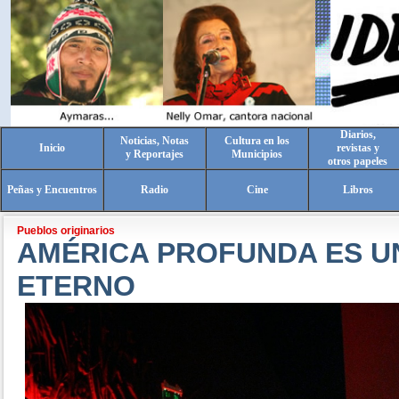
Diarios,
Noticias, Notas
Cultura en los
Inicio
revistas y
y Reportajes
Municipios
otros papeles
Peñas y Encuentros
Radio
Cine
Libros
Pueblos originarios
AMÉRICA PROFUNDA ES U
ETERNO