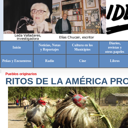
Diarios,
Noticias, Notas
Cultura en los
Inicio
revistas y
y Reportajes
Municipios
otros papeles
Peñas y Encuentros
Radio
Cine
Libros
Pueblos originarios
RITOS DE LA AMÉRICA P