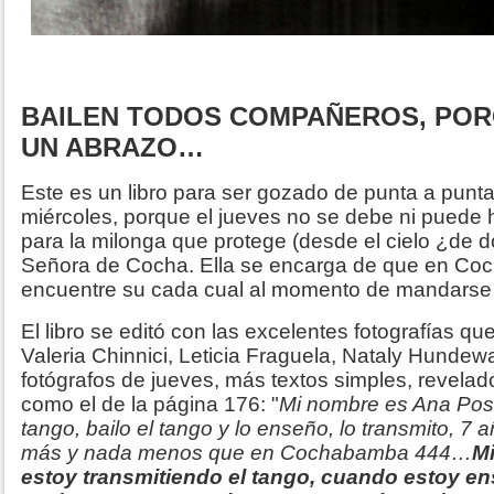
BAILEN TODOS COMPAÑEROS, PORQ
UN ABRAZO…
Este es un libro para ser gozado de punta a punta
miércoles, porque el jueves no se debe ni puede h
para la milonga que protege (desde el cielo ¿de 
Señora de Cocha. Ella se encarga de que en C
encuentre su cada cual al momento de mandarse a
El libro se editó con las excelentes fotografías q
Valeria Chinnici, Leticia Fraguela, Nataly Hundew
fotógrafos de jueves, más textos simples, revelad
como el de la página 176: "
Mi nombre es Ana Post
tango, bailo el tango y lo enseño, lo transmito, 
más y nada menos que en Cochabamba 444…
Mi
estoy transmitiendo el tango, cuando estoy en