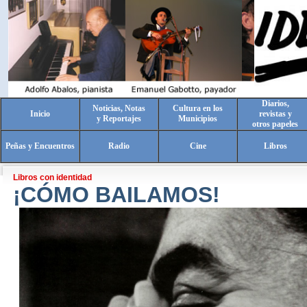
Diarios,
Noticias, Notas
Cultura en los
Inicio
revistas y
y Reportajes
Municipios
otros papeles
Peñas y Encuentros
Radio
Cine
Libros
Libros con identidad
¡CÓMO BAILAMOS!