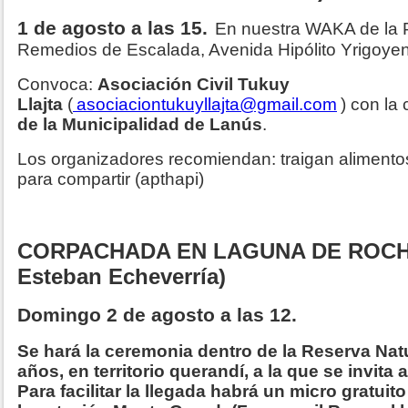
1 de agosto a las 15.
En nuestra WAKA de la 
Remedios de Escalada, Avenida Hipólito Yrigoye
Convoca:
Asociación Civil Tukuy
Llajta
(
asociaciontukuyllajta@gmail.com
) con la
de la Municipalidad de Lanús
.
Los organizadores recomiendan: traigan alimento
para compartir (apthapi)
CORPACHADA EN LAGUNA DE ROCHA 
Esteban Echeverría)
Domingo 2 de agosto a las 12.
Se hará la ceremonia dentro de la Reserva Nat
años, en territorio querandí, a la que se invita a
Para facilitar la llegada habrá un micro gratuito