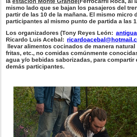
la
estación Monte Grande
(Ferrocarril Roca, al 
mismo lado que se bajan los pasajeros del tren
partir de las 10 de la mañana. El mismo micro 
participantes al mismo punto de partida a las 1
Los organizadores (Tony Reyes León:
antigu
Ricardo Luis Acebal:
ricardoacebal@hotmail.
llevar alimentos cocinados de manera natural
fritas, etc., no comidas comúnmente conocida
agua y/o bebidas saborizadas, para compartir 
demás participantes.