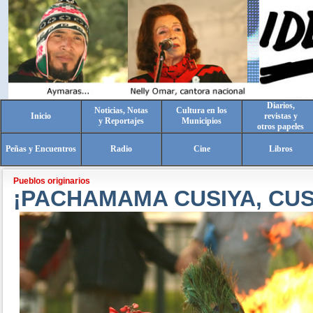
Diarios,
Noticias, Notas
Cultura en los
Inicio
revistas y
y Reportajes
Municipios
otros papeles
Peñas y Encuentros
Radio
Cine
Libros
Pueblos originarios
¡PACHAMAMA CUSIYA, CUSI