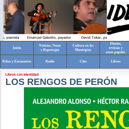
Diarios,
Noticias, Notas
Cultura en los
Inicio
revistas y
y Reportajes
Municipios
otros papeles
Peñas y Encuentros
Radio
Cine
Libros
Libros con identidad
LOS RENGOS DE PERÓN