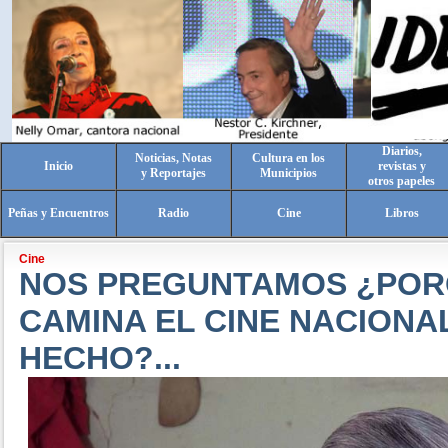
Diarios,
Noticias, Notas
Cultura en los
Inicio
revistas y
y Reportajes
Municipios
otros papeles
Peñas y Encuentros
Radio
Cine
Libros
Cine
NOS PREGUNTAMOS ¿POR
CAMINA EL CINE NACIONA
HECHO?...