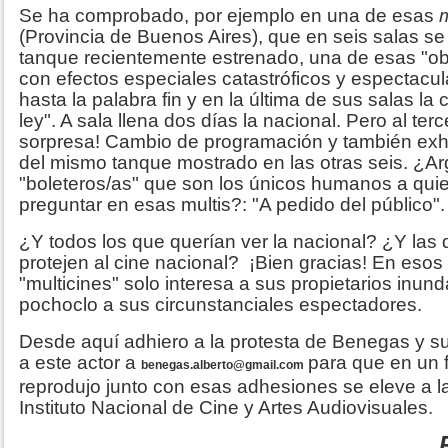
Se ha comprobado, por ejemplo en una de esas
m
(Provincia de Buenos Aires), que en seis salas se
tanque recientemente estrenado, una de esas "o
con efectos especiales catastróficos y espectacula
hasta la palabra fin y en la última de sus salas la
ley". A sala llena dos días la nacional. Pero al ter
sorpresa! Cambio de programación y también exhi
del mismo tanque mostrado en las otras seis. ¿A
"boleteros/as" que son los únicos humanos a qui
preguntar en esas multis?: "A pedido del público".
¿Y todos los que querían ver la nacional? ¿Y las 
protejen al cine nacional? ¡Bien gracias! En esos 
"multicines" solo interesa a sus propietarios inunda
pochoclo a sus circunstanciales espectadores.
Desde aquí adhiero a la protesta de Benegas y s
a este actor a
para que en un f
benegas.alberto@gmail.com
reprodujo junto con esas adhesiones se eleve a l
Instituto Nacional de Cine y Artes Audiovisuales.