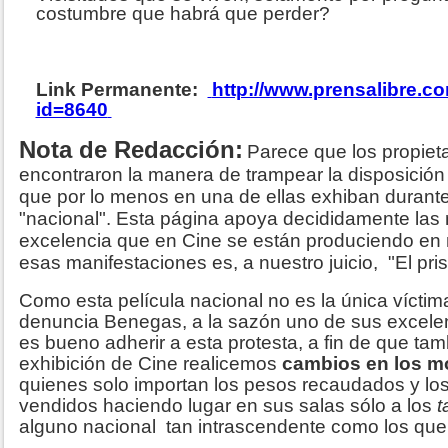
costumbre que habrá que perder?
Link Permanente:
http://www.prensalibre.c
id=8640
Nota de Redacción:
Parece que los propieta
encontraron la manera de trampear la disposición 
que por lo menos en una de ellas exhiban duran
"nacional". Esta página apoya decididamente las
excelencia que en Cine se están produciendo en 
esas manifestaciones es, a nuestro juicio, "El pris
Como esta película nacional no es la única vícti
denuncia Benegas, a la sazón uno de sus excelen
es bueno adherir a esta protesta, a fin de que ta
exhibición de Cine realicemos
cambios en los m
quienes solo importan los pesos recaudados y lo
vendidos haciendo lugar en sus salas sólo a los
t
alguno nacional tan intrascendente como los que