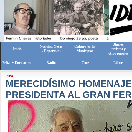
Diarios,
Noticias, Notas
Cultura en los
Inicio
revistas y
y Reportajes
Municipios
otros papeles
Peñas y Encuentros
Radio
Cine
Libros
Cine
MERECIDÍSIMO HOMENAJE
PRESIDENTA AL GRAN FER