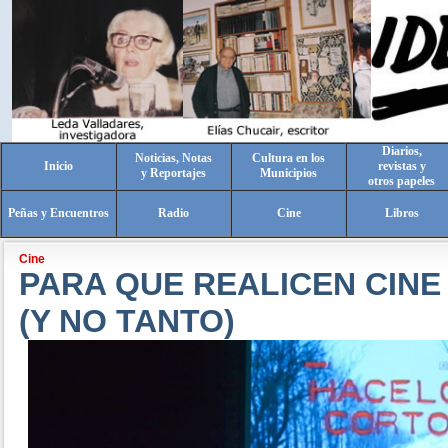
Diarios,
Noticias, Notas
Cultura en los
Inicio
revistas y
y Reportajes
Municipios
otros papeles
Peñas y Encuentros
Radio
Cine
Libros
Cine
PARA QUE REALICEN CINE
(Y NO TANTO)