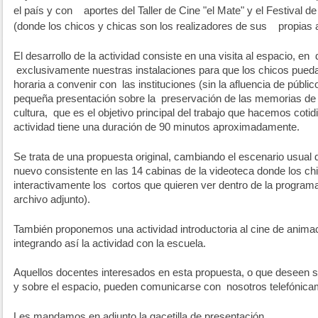
el país y con
aportes del Taller de Cine "el Mate" y el Festival d
(donde los chicos y chicas son los realizadores de sus
propias 
El desarrollo de la actividad consiste en una visita al espacio, en
exclusivamente nuestras instalaciones para que los chicos puedan
horaria a convenir con
las instituciones (sin la afluencia de públi
pequeña presentación sobre la
preservación de las memorias de la
cultura,
que es el objetivo principal del trabajo que hacemos coti
actividad tiene una duración de 90 minutos aproximadamente.
Se trata de una propuesta original, cambiando el escenario usual
nuevo consistente en las 14 cabinas de la videoteca donde los ch
interactivamente los
cortos que quieren ver dentro de la programa
archivo adjunto).
También proponemos una actividad introductoria al cine de anima
integrando así la actividad con la escuela.
Aquellos docentes interesados en esta propuesta, o que deseen 
y sobre el espacio, pueden comunicarse con
nosotros telefónica
Les mandamos en adjunto la gacetilla de presentación.