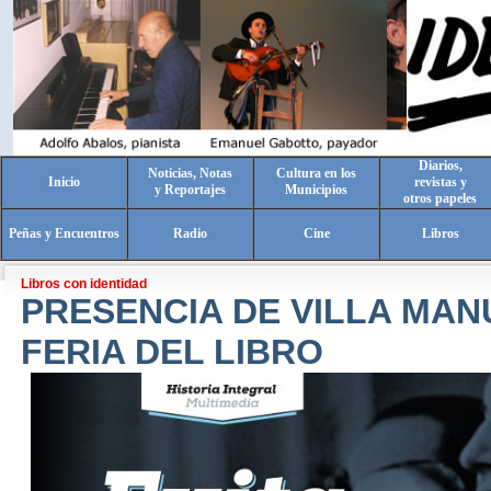
Diarios,
Noticias, Notas
Cultura en los
Inicio
revistas y
y Reportajes
Municipios
otros papeles
Peñas y Encuentros
Radio
Cine
Libros
Libros con identidad
PRESENCIA DE VILLA MAN
FERIA DEL LIBRO