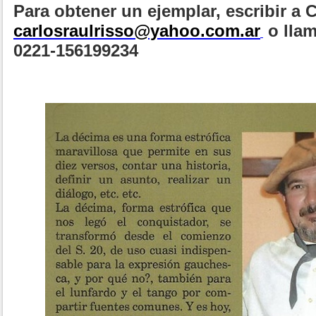
Para obtener un ejemplar, escribir a 
carlosraulrisso@yahoo.com.ar
o llam
0221-156199234