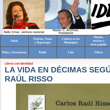
Diarios,
Noticias, Notas
Cultura en los
Inicio
revistas y
y Reportajes
Municipios
otros papeles
Peñas y Encuentros
Radio
Cine
Libros
Libros con identidad
LA VIDA EN DÉCIMAS SEG
RAÚL RISSO